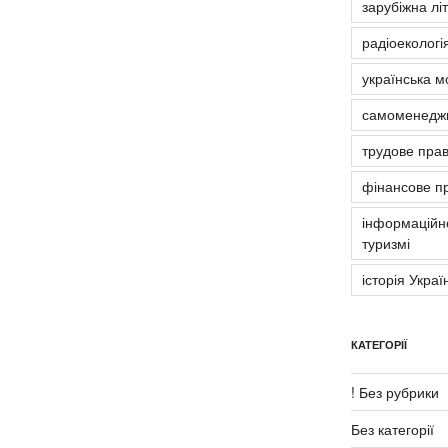
зарубіжна лі
радіоекологія
українська м
самоменедж
трудове пра
фінансове п
інформаційно
туризмі
історія Украї
КАТЕГОРІЇ
! Без рубрики
Без категорії