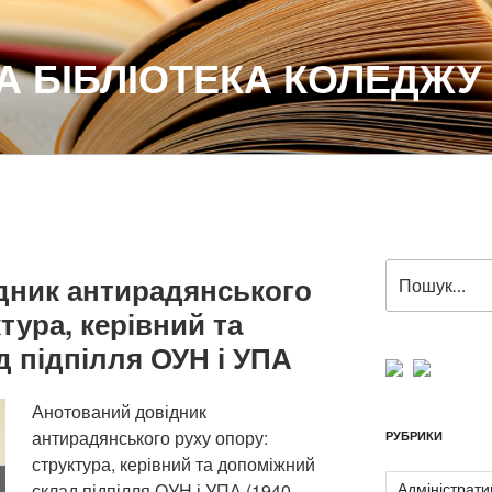
 БІБЛІОТЕКА КОЛЕДЖУ
Пошук
дник антирадянського
за
тура, керівний та
запитом:
 підпілля ОУН і УПА
Анотований довідник
антирадянського руху опору:
РУБРИКИ
структура, керівний та допоміжний
Адміністрати
склад підпілля ОУН і УПА (1940–