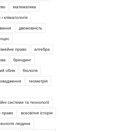
тво
математика
 і кліматологія
овання
двомовність
роцес
сімейне право
алгебра
ова
брендинг
ий облік
біологія
ровадження
геометрія
йні системи та технології
е право
всесвітня історія
екологія людини