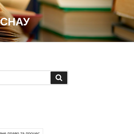
 СНАУ
Шукати
вне право та процес