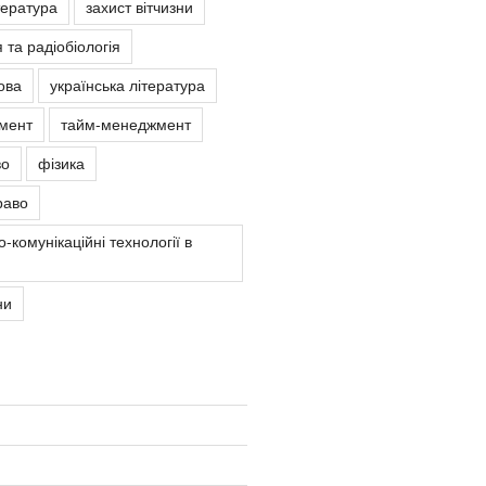
тература
захист вітчизни
 та радіобіологія
ова
українська література
мент
тайм-менеджмент
во
фізика
раво
-комунікаційні технології в
ни