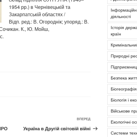
1954 рр.) в Чернівецькій та
Інформаційні
Закарпатській областях /
діяльності
Відп. ред.: В. Огороднік; упоряд.: В.
Історія держа
 Сочикан. К., Ю. Мойш,
країн
с.
Кримінальни
Природні рес
Підприємниць
Безпека житт
Біогеографія
Біологія і ек
Військове пр
Наступний
ВПЕРЕД
Екологічні о
запис
ПРО
Україна в Другій світовій війні
Системи тех