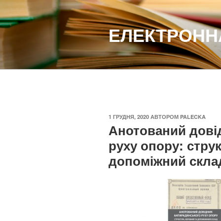
Перейти
до
ЕЛЕКТРОННА
вмісту
ОПУБЛІКОВАНО
1 ГРУДНЯ, 2020
АВТОРОМ
PALECKA
Анотований дові
руху опору: струк
допоміжний склад