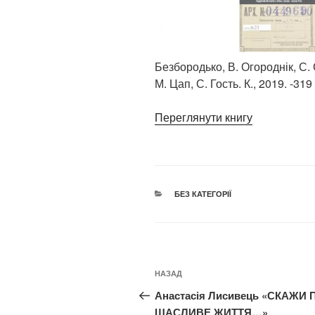
Безбородько, В. Огороднік, С.
М. Цап, С. Гость. К., 2019. -319 
Переглянути книгу
КАТЕГОРІЇ
БЕЗ КАТЕГОРІЇ
Навігація
Попередній
НАЗАД
записів
запис:
Анастасія Лисивець «СКАЖИ 
ЩАСЛИВЕ ЖИТТЯ…»