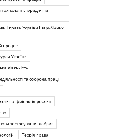
 технології в юридичній
ви і права України і зарубіжних
й процес
урси України
ка діяльність
єдіяльності та охорона праці
ологічна фізіологія рослин
аво
снови застосування добрив
нологій
Теорія права