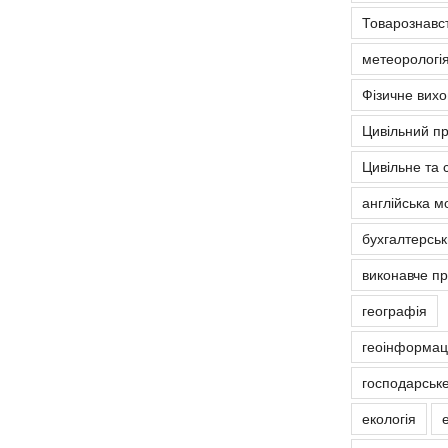
Товарознавс
метеорологія
Фізичне вих
Цивільний п
Цивільне та 
англійська м
бухгалтерськ
виконавче п
географія
геоінформаці
господарськ
екологія