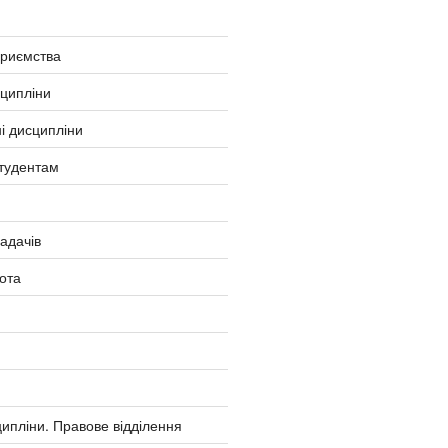
приємства
сципліни
і дисципліни
тудентам
ладачів
ота
ипліни. Правове відділення