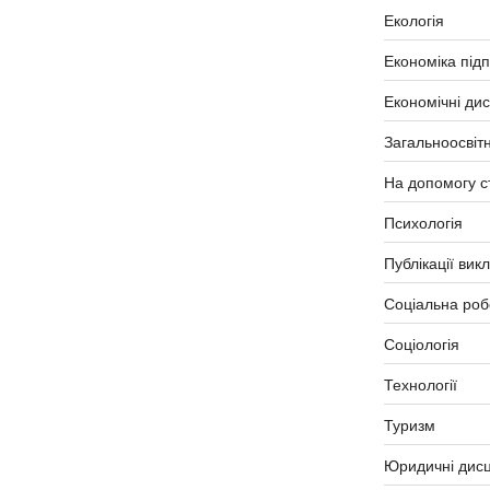
Екологія
Економіка під
Економічні ди
Загальноосвітн
На допомогу с
Психологія
Публікації вик
Соціальна роб
Соціологія
Технології
Туризм
Юридичні дисц