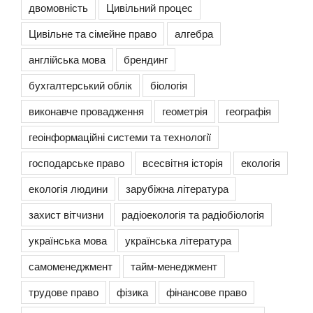
двомовність
Цивільний процес
Цивільне та сімейне право
алгебра
англійська мова
брендинг
бухгалтерський облік
біологія
виконавче провадження
геометрія
географія
геоінформаційні системи та технології
господарське право
всесвітня історія
екологія
екологія людини
зарубіжна література
захист вітчизни
радіоекологія та радіобіологія
українська мова
українська література
самоменеджмент
тайм-менеджмент
трудове право
фізика
фінансове право