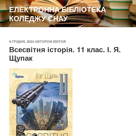
Перейти
ЕЛЕКТРОННА БІБЛІОТЕКА
до
КОЛЕДЖУ СНАУ
вмісту
ОПУБЛІКОВАНО
9 ГРУДНЯ, 2024
АВТОРОМ
EDITOR
Всесвітня історія. 11 клас. І. Я.
Щупак