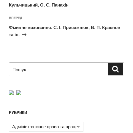
Кульчицький, О. Є. Панахін
Наступний
ВПЕРЕД
запис
Фізичне виховання. С. І. Присяжнюк, В. П. Краснов
та ін.
Пошук
Шукат
за
запитом:
РУБРИКИ
Адміністративне право та процес