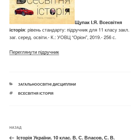
Щупак І.Я. Всесвітня
історія
: рівень стандарту: підручник для 11 класу закл.
заг. серед. освіти.- К.: УОВЦ “Оріон”, 2019.- 256 с.
Переглянути підручник
КАТЕГОРІЇ
ЗАГАЛЬНООСВІТНІ ДИСЦИПЛІНИ
ПОЗНАЧКИ
ВСЕСВІТНЯ ІСТОРІЯ
Навігація
Попередній
НАЗАД
записів
запис:
Історія України. 10 клас. В. С. Власов, С. В.