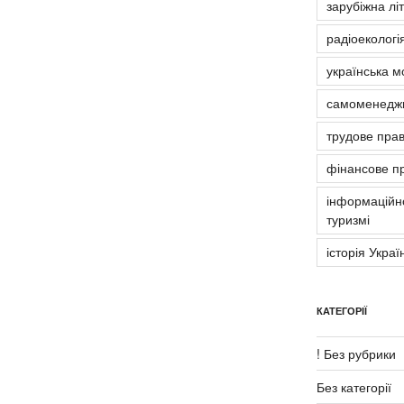
зарубіжна лі
радіоекологія
українська м
самоменедж
трудове пра
фінансове п
інформаційно
туризмі
історія Украї
КАТЕГОРІЇ
! Без рубрики
Без категорії