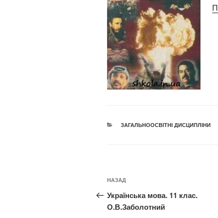
П
КАТЕГОРІЇ
ЗАГАЛЬНООСВІТНІ ДИСЦИПЛІНИ
Навігація
Попередній
НАЗАД
записів
запис:
Українська мова. 11 клас.
О.В.Заболотний