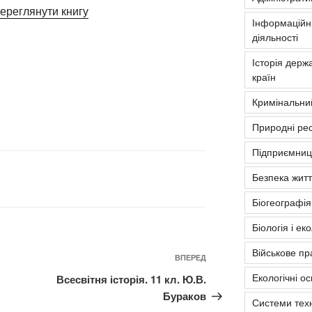
ереглянути книгу
Інформаційні
діяльності
Історія держа
країн
Кримінальни
Природні рес
Підприємниць
Безпека житт
Біогеографія
Біологія і ек
Військове пр
Наступний
ВПЕРЕД
запис
Екологічні о
Всесвітня історія. 11 кл. Ю.В.
Бураков
Системи тех