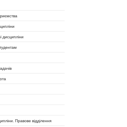
приємства
сципліни
і дисципліни
тудентам
ладачів
ота
ипліни. Правове відділення