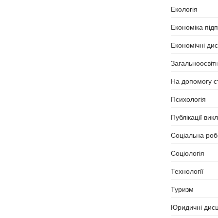
Екологія
Економіка під
Економічні ди
Загальноосвітн
На допомогу с
Психологія
Публікації вик
Соціальна роб
Соціологія
Технології
Туризм
Юридичні дисц