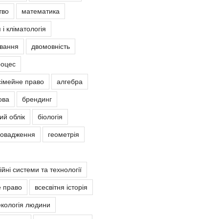
тво
математика
 і кліматологія
овання
двомовність
роцес
сімейне право
алгебра
ова
брендинг
ий облік
біологія
ровадження
геометрія
йні системи та технології
е право
всесвітня історія
екологія людини