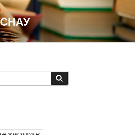
 СНАУ
Шукати
вне право та процес