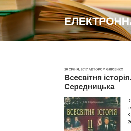
Перейти
до
ЕЛЕКТРОННА
вмісту
ОПУБЛІКОВАНО
26 СІЧНЯ, 2017
АВТОРОМ
GRICENKO
Всесвітня історія.
Середницька
С
к
К
2