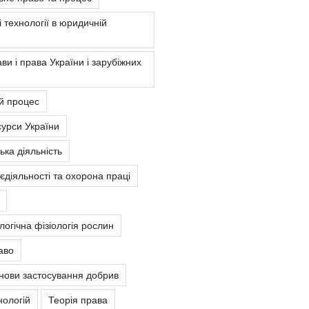
 технології в юридичній
ви і права України і зарубіжних
й процес
урси України
ка діяльність
єдіяльності та охорона праці
ологічна фізіологія рослин
аво
снови застосування добрив
нологій
Теорія права