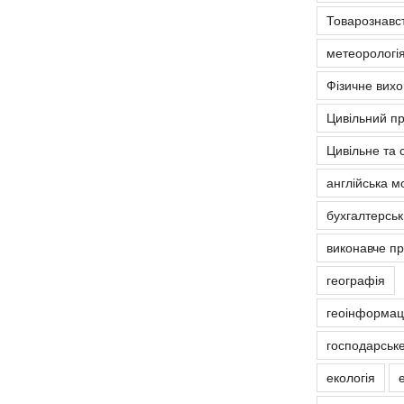
Товарознавс
метеорологія
Фізичне вих
Цивільний п
Цивільне та 
англійська м
бухгалтерськ
виконавче п
географія
геоінформаці
господарськ
екологія