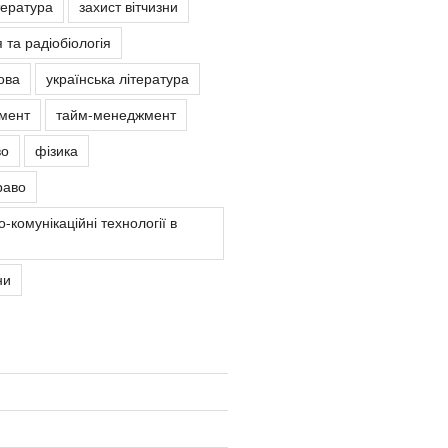
тература
захист вітчизни
 та радіобіологія
ова
українська література
мент
тайм-менеджмент
во
фізика
раво
-комунікаційні технології в
ни