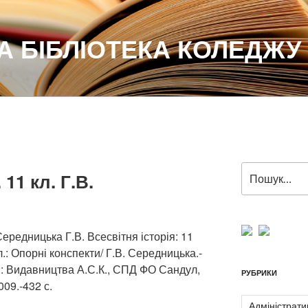
 БІБЛІОТЕКА КОЛЕДЖУ
Пошук
 11 кл. Г.В.
за
запитом:
ередницька Г.В. Всесвітня історія: 11
л.: Опорні конспекти/ Г.В. Середницька.-
.: Видавництва А.С.К., СПД ФО Сандул,
РУБРИКИ
009.-432 с.
Адміністрати