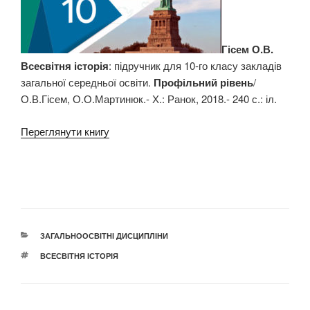
Гісем О.В.
Всесвітня історія
: підручник для 10-го класу закладів
загальної середньої освіти.
Профільний рівень
/
О.В.Гісем, О.О.Мартинюк.- Х.: Ранок, 2018.- 240 с.: іл.
Переглянути книгу
КАТЕГОРІЇ
ЗАГАЛЬНООСВІТНІ ДИСЦИПЛІНИ
ПОЗНАЧКИ
ВСЕСВІТНЯ ІСТОРІЯ