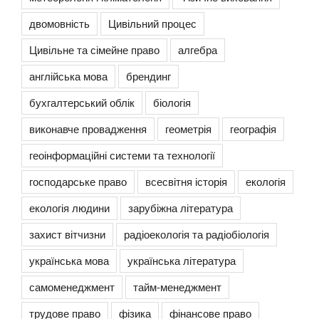
двомовність
Цивільний процес
Цивільне та сімейне право
алгебра
англійська мова
брендинг
бухгалтерський облік
біологія
виконавче провадження
геометрія
географія
геоінформаційні системи та технології
господарське право
всесвітня історія
екологія
екологія людини
зарубіжна література
захист вітчизни
радіоекологія та радіобіологія
українська мова
українська література
самоменеджмент
тайм-менеджмент
трудове право
фізика
фінансове право