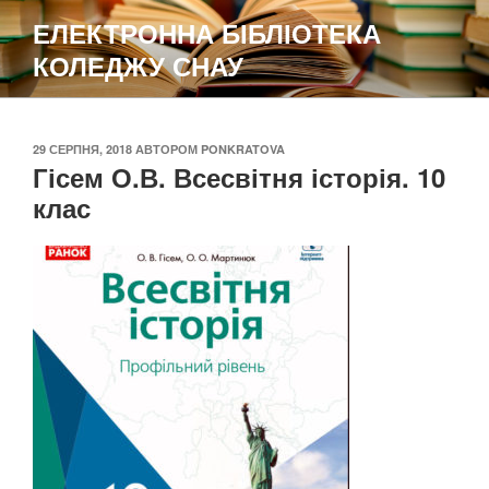
Перейти
ЕЛЕКТРОННА БІБЛІОТЕКА
до
КОЛЕДЖУ СНАУ
вмісту
ОПУБЛІКОВАНО
29 СЕРПНЯ, 2018
АВТОРОМ
PONKRATOVA
Гісем О.В. Всесвітня історія. 10
клас