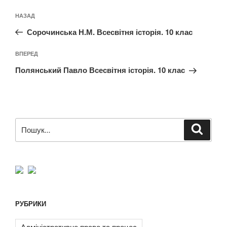
Навігація
Попередній
НАЗАД
записів
запис:
Сорочинська Н.М. Всесвітня історія. 10 клас
Наступний
ВПЕРЕД
запис
Полянський Павло Всесвітня історія. 10 клас
Пошук
Шукат
за
запитом:
РУБРИКИ
Адміністративне право та процес