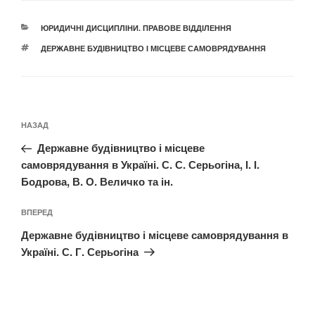
КАТЕГОРІЇ
ЮРИДИЧНІ ДИСЦИПЛІНИ. ПРАВОВЕ ВІДДІЛЕННЯ
ПОЗНАЧКИ
ДЕРЖАВНЕ БУДІВНИЦТВО І МІСЦЕВЕ САМОВРЯДУВАННЯ
Навігація
Попередній
НАЗАД
записів
запис:
Державне будівництво і місцеве
самоврядування в Україні. С. С. Серьогіна, І. І.
Бодрова, В. О. Величко та ін.
Наступний
ВПЕРЕД
запис
Державне будівництво і місцеве самоврядування в
Україні. С. Г. Серьогіна