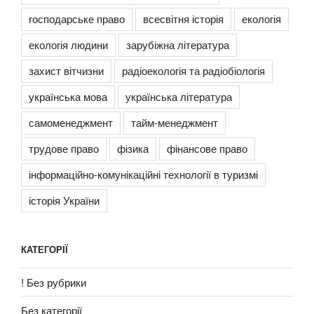
господарське право
всесвітня історія
екологія
екологія людини
зарубіжна література
захист вітчизни
радіоекологія та радіобіологія
українська мова
українська література
самоменеджмент
тайм-менеджмент
трудове право
фізика
фінансове право
інформаційно-комунікаційні технології в туризмі
історія України
КАТЕГОРІЇ
! Без рубрики
Без категорії