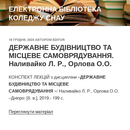
Перейти
ЕЛЕКТРОННА БІБЛІОТЕКА
до
КОЛЕДЖУ СНАУ
вмісту
ОПУБЛІКОВАНО
19 ГРУДНЯ, 2024
АВТОРОМ
EDITOR
ДЕРЖАВНЕ БУДІВНИЦТВО ТА
МІСЦЕВЕ САМОВРЯДУВАННЯ.
Наливайко Л. Р., Орлова О.О.
КОНСПЕКТ ЛЕКЦІЙ з дисципліни «
ДЕРЖАВНЕ
БУДІВНИЦТВО ТА МІСЦЕВЕ
САМОВРЯДУВАННЯ
»/ Наливайко Л. Р., Орлова О.О.
–Дніпро: [б. в.], 2019.- 199 с.
Переглянути матеріал