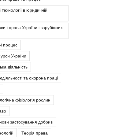
 технології в юридичній
ви і права України і зарубіжних
й процес
урси України
ка діяльність
єдіяльності та охорона праці
ологічна фізіологія рослин
аво
снови застосування добрив
нологій
Теорія права