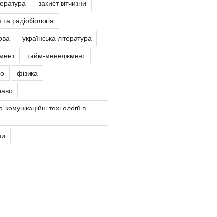
тература
захист вітчизни
 та радіобіологія
ова
українська література
мент
тайм-менеджмент
во
фізика
раво
-комунікаційні технології в
ни