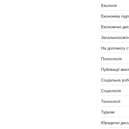
Екологія
Економіка під
Економічні ди
Загальноосвітн
На допомогу с
Психологія
Публікації вик
Соціальна роб
Соціологія
Технології
Туризм
Юридичні дисц