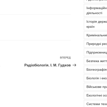
Інформаційні
діяльності
Історія держа
країн
Кримінальни
Природні рес
Підприємниць
Наступний
ВПЕРЕД
Безпека житт
запис
.
Радіобіологія. І. М. Гудков
Біогеографія
Біологія і ек
Військове пр
Екологічні о
Системи тех