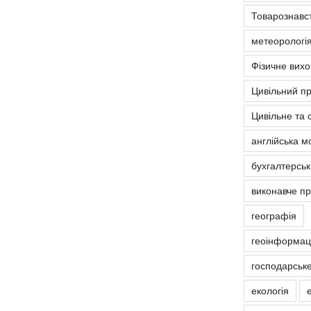
Товарознавс
метеорологія
Фізичне вих
Цивільний п
Цивільне та 
англійська м
бухгалтерськ
виконавче п
географія
геоінформаці
господарськ
екологія