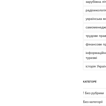
зарубіжна лі
радіоекологія
українська м
самоменедж
трудове пра
фінансове п
інформаційно
туризмі
історія Украї
КАТЕГОРІЇ
! Без рубрики
Без категорії