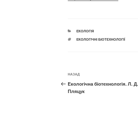
КАТЕГОРІЇ
ЕКОЛОГІЯ
ПОЗНАЧКИ
ЕКОЛОГІЧНІ БІОТЕХНОЛОГІЇ
Навігація
Попередній
НАЗАД
записів
запис:
Екологічна біотехнологія. Л. Д
Пляцук