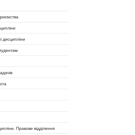
приємства
сципліни
і дисципліни
тудентам
ладачів
ота
ипліни. Правове відділення