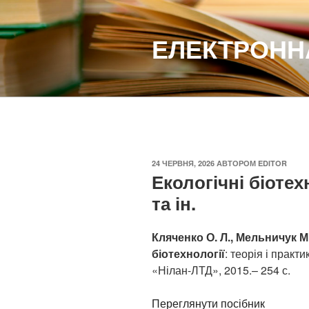
Перейти
до
ЕЛЕКТРОННА
вмісту
ОПУБЛІКОВАНО
24 ЧЕРВНЯ, 2026
АВТОРОМ
EDITOR
Екологічні біотех
та ін.
Кляченко
О. Л.
, Мельничук
М
біотехнології
: теорія і практ
«Нілан-ЛТД», 2015.– 254 с.
Переглянути посібник