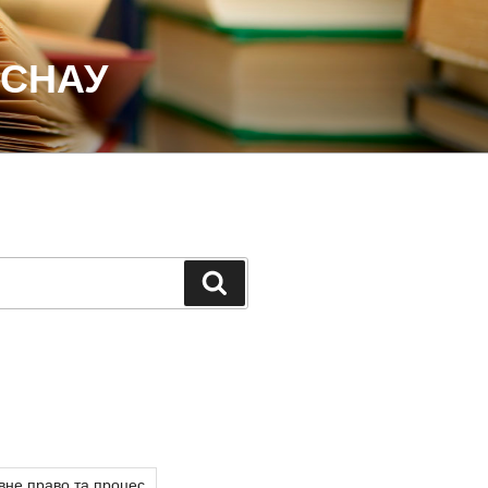
 СНАУ
Шукати
вне право та процес