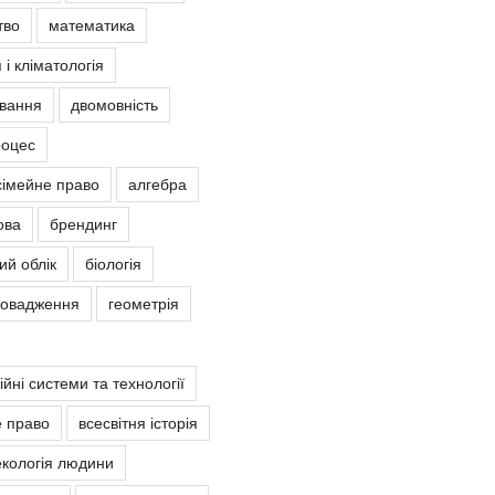
тво
математика
 і кліматологія
овання
двомовність
роцес
сімейне право
алгебра
ова
брендинг
ий облік
біологія
ровадження
геометрія
йні системи та технології
е право
всесвітня історія
екологія людини