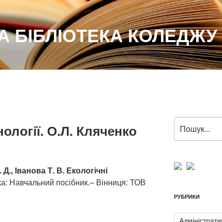
 БІБЛІОТЕКА КОЛЕДЖУ
Пошук
нології. О.Л. Кляченко
за
запитом:
. Д.
, Іванова
Т. В.
Екологічні
ика: Навчальний посібник.– Вінниця: ТОВ
РУБРИКИ
Адміністрати