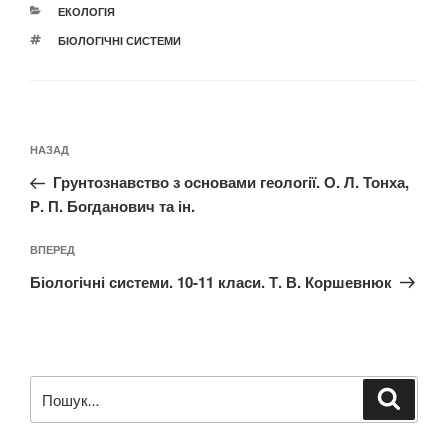
КАТЕГОРІЇ
ЕКОЛОГІЯ
ПОЗНАЧКИ
БІОЛОГІЧНІ СИСТЕМИ
Навігація
Попередній
НАЗАД
записів
запис:
Грунтознавство з основами геології. О. Л. Тонха,
Р. П. Богданович та ін.
Наступний
ВПЕРЕД
запис
Біологічні системи. 10-11 класи. Т. В. Коршевнюк
Пошук
Шукат
за
запитом: