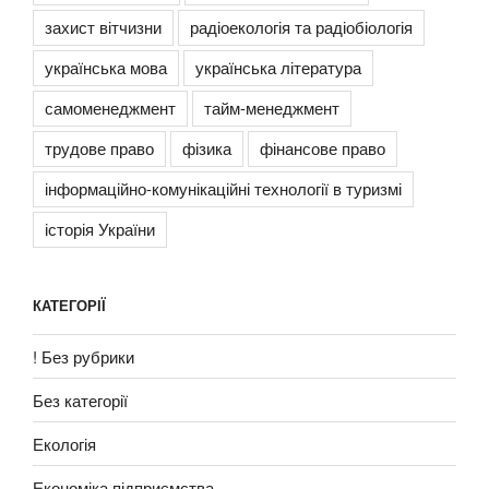
захист вітчизни
радіоекологія та радіобіологія
українська мова
українська література
самоменеджмент
тайм-менеджмент
трудове право
фізика
фінансове право
інформаційно-комунікаційні технології в туризмі
історія України
КАТЕГОРІЇ
! Без рубрики
Без категорії
Екологія
Економіка підприємства