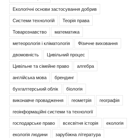
Екологічні основи застосування добрив
Системи технологій
Теорія права
Товарознавство
математика
метеорологія і кліматологія
Фізичне виховання
двомовність
Цивільний процес
Цивільне та сімейне право
алгебра
англійська мова
брендинг
бухгалтерський облік
біологія
виконавче провадження
геометрія
географія
геоінформаційні системи та технології
господарське право
всесвітня історія
екологія
екологія людини
зарубіжна література