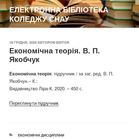
Перейти
ЕЛЕКТРОННА БІБЛІОТЕКА
до
КОЛЕДЖУ СНАУ
вмісту
ОПУБЛІКОВАНО
18 ГРУДНЯ, 2024
АВТОРОМ
EDITOR
Економічна теорія. В. П.
Якобчук
Економічна теорія
: підручник / за заг. ред. В. П.
Якобчук.– К.:
Видавництво Ліра-К, 2020. – 450 с.
Переглянути підручник
КАТЕГОРІЇ
ЕКОНОМІЧНІ ДИСЦИПЛІНИ