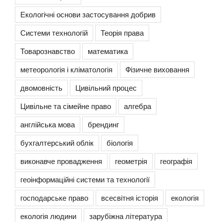
Екологічні основи застосування добрив
Системи технологій
Теорія права
Товарознавство
математика
метеорологія і кліматологія
Фізичне виховання
двомовність
Цивільний процес
Цивільне та сімейне право
алгебра
англійська мова
брендинг
бухгалтерський облік
біологія
виконавче провадження
геометрія
географія
геоінформаційні системи та технології
господарське право
всесвітня історія
екологія
екологія людини
зарубіжна література