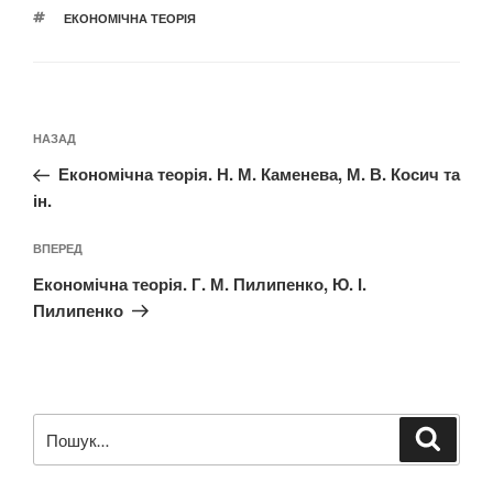
ПОЗНАЧКИ
ЕКОНОМІЧНА ТЕОРІЯ
Навігація
Попередній
НАЗАД
записів
запис:
Економічна теорія. Н. М. Каменева, М. В. Косич та
ін.
Наступний
ВПЕРЕД
запис
Економічна теорія. Г. М. Пилипенко, Ю. І.
Пилипенко
Пошук
Шукат
за
запитом: