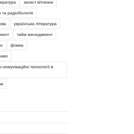
тература
захист вітчизни
 та радіобіологія
ова
українська література
мент
тайм-менеджмент
во
фізика
раво
-комунікаційні технології в
ни