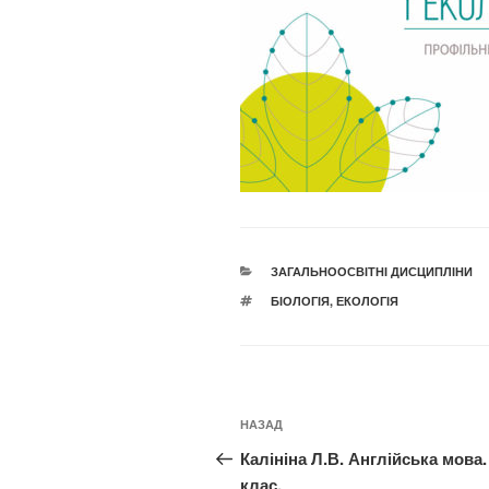
КАТЕГОРІЇ
ЗАГАЛЬНООСВІТНІ ДИСЦИПЛІНИ
ПОЗНАЧКИ
БІОЛОГІЯ
,
ЕКОЛОГІЯ
Навігація
Попередній
НАЗАД
записів
запис:
Калініна Л.В. Англійська мова.
клас.