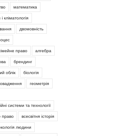
тво
математика
 і кліматологія
овання
двомовність
роцес
сімейне право
алгебра
ова
брендинг
ий облік
біологія
ровадження
геометрія
йні системи та технології
е право
всесвітня історія
екологія людини