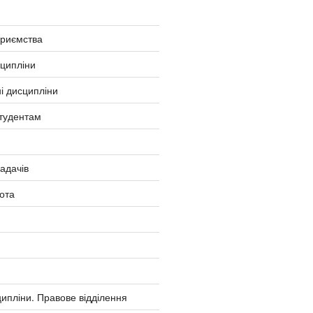
приємства
сципліни
і дисципліни
тудентам
ладачів
ота
ипліни. Правове відділення