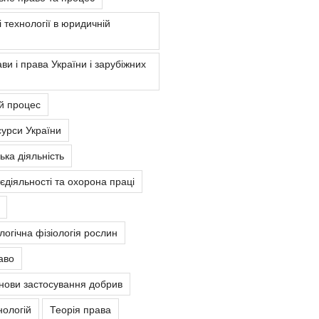
 технології в юридичній
ви і права України і зарубіжних
й процес
урси України
ка діяльність
єдіяльності та охорона праці
ологічна фізіологія рослин
аво
снови застосування добрив
нологій
Теорія права