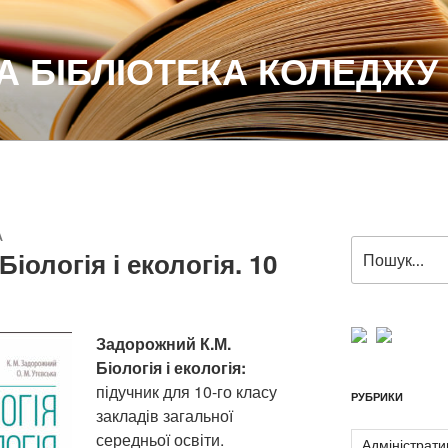
 БІБЛІОТЕКА КОЛЕДЖУ
A
Пошук
іологія і екологія. 10
за
запитом:
Задорожний К.М.
Біологія і екологія:
підучник для 10-го класу
РУБРИКИ
закладів загальної
середньої освіти.
Адміністрати