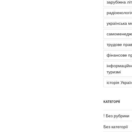
зарубіжна лі
радіоекологія
українська м
самоменедж
трудове пра
фінансове п
інформаційно
туризмі
історія Украї
КАТЕГОРІЇ
! Без рубрики
Без категорії