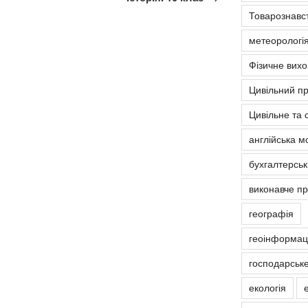
Товарознавс
метеорологія
Фізичне вих
Цивільний п
Цивільне та 
англійська м
бухгалтерськ
виконавче п
географія
геоінформаці
господарськ
екологія