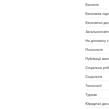
Екологія
Економіка під
Економічні ди
Загальноосвітн
На допомогу с
Психологія
Публікації вик
Соціальна роб
Соціологія
Технології
Туризм
Юридичні дисц