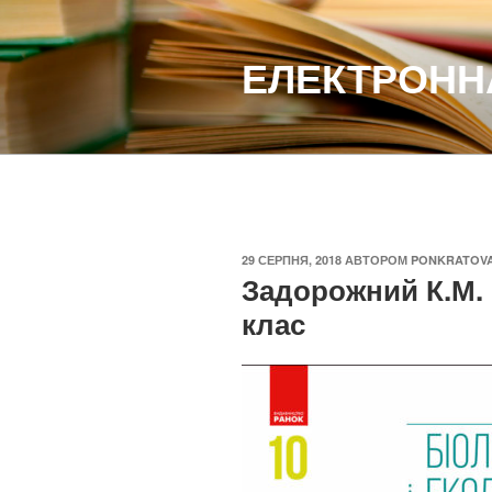
Перейти
до
ЕЛЕКТРОННА
вмісту
ОПУБЛІКОВАНО
29 СЕРПНЯ, 2018
АВТОРОМ
PONKRATOV
Задорожний К.М. Б
клас