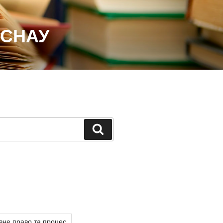
 СНАУ
Шукати
вне право та процес