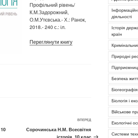
Профільний рівень/
Інформаційні
К.М.Задорожний,
діяльності
О.М.Утєвська.- Х.: Ранок,
2018.- 240 с.: іл.
Історія держа
країн
Переглянути книгу
Кримінальни
Природні рес
Підприємниць
Безпека житт
Біогеографія
Біологія і ек
Військове пр
Наступний
ВПЕРЕД
Екологічні о
запис
 10
Сорочинська Н.М. Всесвітня
Системи тех
історія. 10 клас