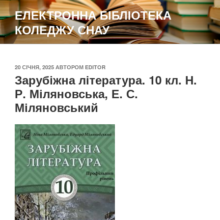
Перейти
ЕЛЕКТРОННА БІБЛІОТЕКА
до
КОЛЕДЖУ СНАУ
вмісту
ОПУБЛІКОВАНО
20 СІЧНЯ, 2025
АВТОРОМ
EDITOR
Зарубіжна література. 10 кл. Н.
Р. Міляновська, Е. С.
Міляновський