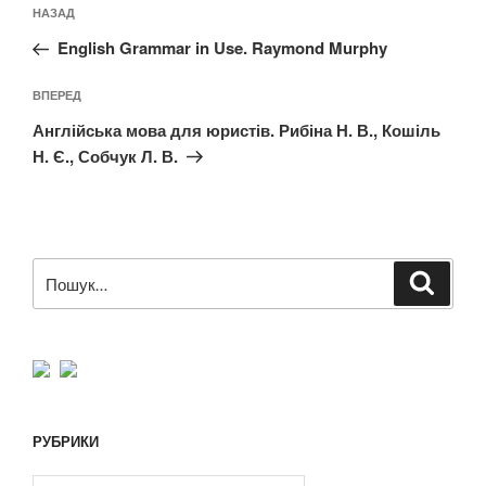
Попередній
НАЗАД
записів
запис:
English Grammar in Use. Raymond Murphy
Наступний
ВПЕРЕД
запис
Англійська мова для юристів. Рибіна Н. В., Кошіль
Н. Є., Собчук Л. В.
Пошук
Шукат
за
запитом:
РУБРИКИ