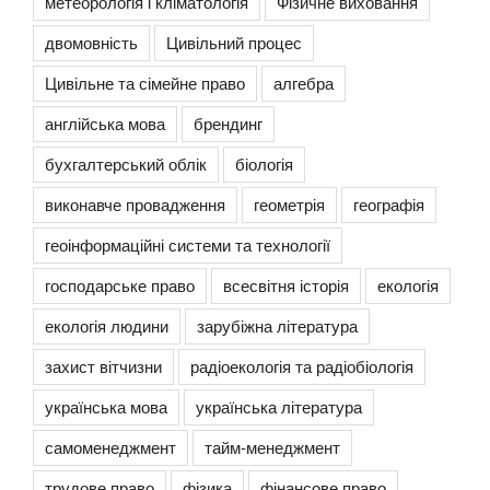
метеорологія і кліматологія
Фізичне виховання
двомовність
Цивільний процес
Цивільне та сімейне право
алгебра
англійська мова
брендинг
бухгалтерський облік
біологія
виконавче провадження
геометрія
географія
геоінформаційні системи та технології
господарське право
всесвітня історія
екологія
екологія людини
зарубіжна література
захист вітчизни
радіоекологія та радіобіологія
українська мова
українська література
самоменеджмент
тайм-менеджмент
трудове право
фізика
фінансове право