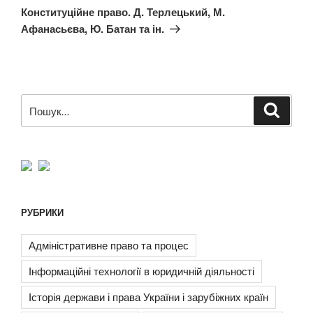
запис
Конституційне право. Д. Терлецький, М.
Афанасьєва, Ю. Батан та ін.
Пошук
Шукат
за
запитом:
РУБРИКИ
Адміністративне право та процес
Інформаційні технології в юридичній діяльності
Історія держави і права України і зарубіжних країн