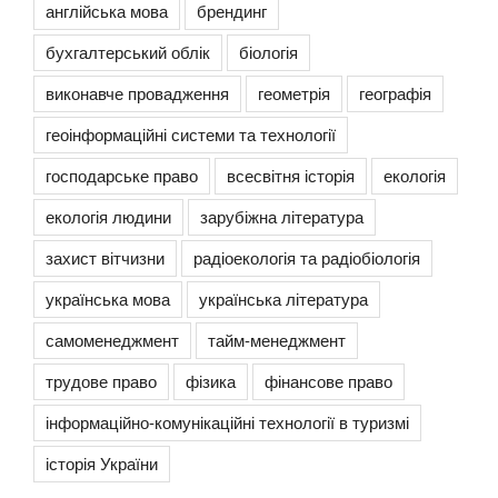
англійська мова
брендинг
бухгалтерський облік
біологія
виконавче провадження
геометрія
географія
геоінформаційні системи та технології
господарське право
всесвітня історія
екологія
екологія людини
зарубіжна література
захист вітчизни
радіоекологія та радіобіологія
українська мова
українська література
самоменеджмент
тайм-менеджмент
трудове право
фізика
фінансове право
інформаційно-комунікаційні технології в туризмі
історія України