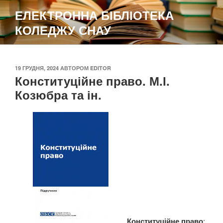
Перейти
ЕЛЕКТРОННА БІБЛІОТЕКА
до
КОЛЕДЖУ СНАУ
вмісту
ОПУБЛІКОВАНО
19 ГРУДНЯ, 2024
АВТОРОМ
EDITOR
Конституційне право. М.І.
Козюбра та ін.
Конституційне право
: