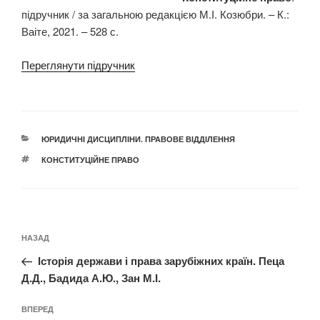
підручник / за загальною редакцією М.І. Козюбри. – К.:
Ваіте, 2021. – 528 с.
Переглянути підручник
КАТЕГОРІЇ
ЮРИДИЧНІ ДИСЦИПЛІНИ. ПРАВОВЕ ВІДДІЛЕННЯ
ПОЗНАЧКИ
КОНСТИТУЦІЙНЕ ПРАВО
Навігація
Попередній
НАЗАД
записів
запис:
Історія держави і права зарубіжних країн. Пеца
Д.Д., Бадида А.Ю., Зан М.І.
Наступний
ВПЕРЕД