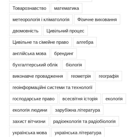
Товарознавство
математика
метеорологія і кліматологія
Фізичне виховання
двомовність
Цивільний процес
Цивільне та сімейне право
алгебра
англійська мова
брендинг
бухгалтерський облік
біологія
виконавче провадження
геометрія
географія
геоінформаційні системи та технології
господарське право
всесвітня історія
екологія
екологія людини
зарубіжна література
захист вітчизни
радіоекологія та радіобіологія
українська мова
українська література