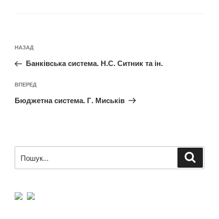
Навігація
Попередній
НАЗАД
записів
запис:
Банківська система. Н.С. Ситник та ін.
Наступний
ВПЕРЕД
запис
Бюджетна система. Г. Миськів
Пошук
Шукат
за
запитом: