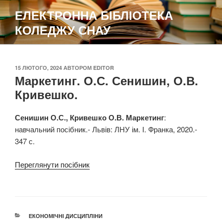
Перейти
ЕЛЕКТРОННА БІБЛІОТЕКА
до
КОЛЕДЖУ СНАУ
вмісту
ОПУБЛІКОВАНО
15 ЛЮТОГО, 2024
АВТОРОМ
EDITOR
Маркетинг. О.С. Сенишин, О.В.
Кривешко.
Сенишин О.С., Кривешко О.В. Маркетинг
:
навчальний посібник.- Львів: ЛНУ ім. І. Франка, 2020.-
347 с.
Переглянути посібник
КАТЕГОРІЇ
ЕКОНОМІЧНІ ДИСЦИПЛІНИ