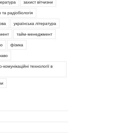
тература
захист вітчизни
 та радіобіологія
ова
українська література
мент
тайм-менеджмент
во
фізика
раво
-комунікаційні технології в
ни