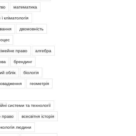
тво
математика
 і кліматологія
овання
двомовність
роцес
сімейне право
алгебра
ова
брендинг
ий облік
біологія
ровадження
геометрія
йні системи та технології
е право
всесвітня історія
екологія людини