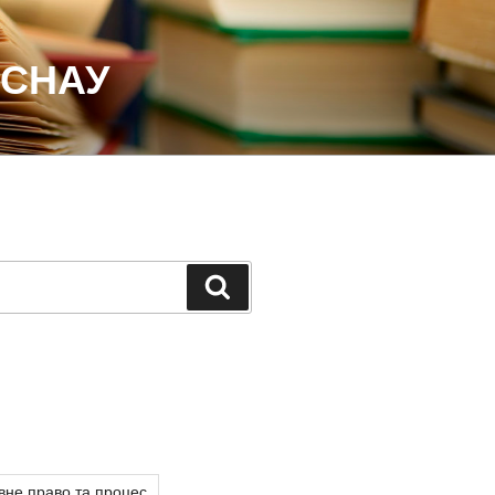
 СНАУ
Шукати
вне право та процес