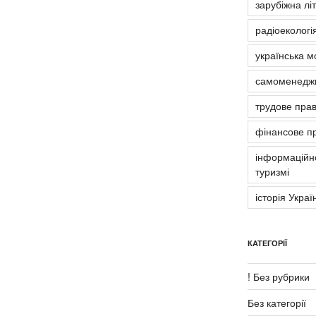
зарубіжна лі
радіоекологія
українська м
самоменедж
трудове пра
фінансове п
інформаційно
туризмі
історія Украї
КАТЕГОРІЇ
! Без рубрики
Без категорії