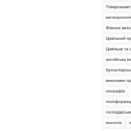
Товарознавс
метеорологія
Фізичне вих
Цивільний п
Цивільне та 
англійська м
бухгалтерськ
виконавче п
географія
геоінформаці
господарськ
екологія