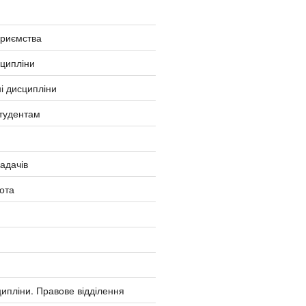
приємства
сципліни
і дисципліни
тудентам
ладачів
ота
ипліни. Правове відділення