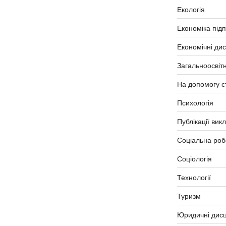
Екологія
Економіка під
Економічні ди
Загальноосвітн
На допомогу с
Психологія
Публікації вик
Соціальна роб
Соціологія
Технології
Туризм
Юридичні дисц