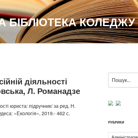
 БІБЛІОТЕКА КОЛЕДЖУ
Пошук
сійній діяльності
за
овська, Л. Романадзе
запитом:
сті юриста: підручник/ за ред. Н.
деса: «Екологія», 2019.- 462 с.
РУБРИКИ
Адміністрати