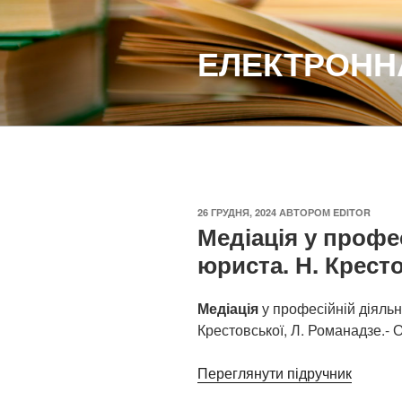
Перейти
до
ЕЛЕКТРОННА
вмісту
ОПУБЛІКОВАНО
26 ГРУДНЯ, 2024
АВТОРОМ
EDITOR
Медіація у профе
юриста. Н. Крест
Медіація
у професійній діяльно
Крестовської, Л. Романадзе.- О
Переглянути підручник