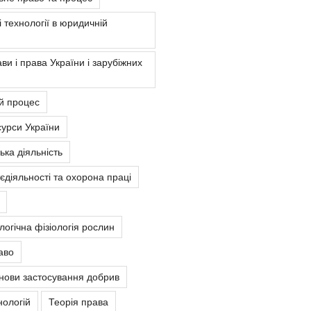
 технології в юридичній
ви і права України і зарубіжних
й процес
урси України
ка діяльність
єдіяльності та охорона праці
ологічна фізіологія рослин
аво
снови застосування добрив
нологій
Теорія права