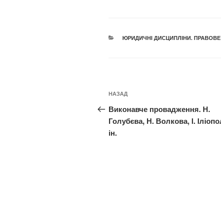
КАТЕГОРІЇ
ЮРИДИЧНІ ДИСЦИПЛІНИ. ПРАВОВЕ
Навігація
Попередній
НАЗАД
записів
запис:
Виконавче провадження. Н.
Голубєва, Н. Волкова, І. Іліопо
ін.