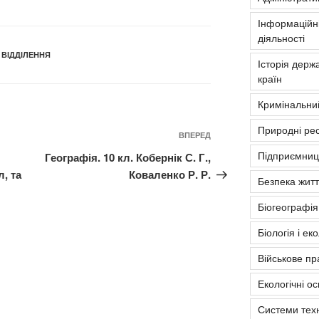
Інформаційні
діяльності
 ВІДДІЛЕННЯ
Історія держа
країн
Кримінальни
Природні рес
Наступний
ВПЕРЕД
запис
Підприємниць
Географія. 10 кл. Кобернік С. Г.,
л, та
Коваленко Р. Р.
Безпека житт
Біогеографія
Біологія і ек
Військове пр
Екологічні о
Системи тех