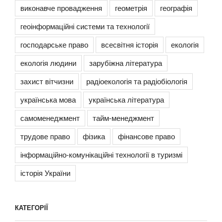
виконавче провадження
геометрія
географія
геоінформаційні системи та технології
господарське право
всесвітня історія
екологія
екологія людини
зарубіжна література
захист вітчизни
радіоекологія та радіобіологія
українська мова
українська література
самоменеджмент
тайм-менеджмент
трудове право
фізика
фінансове право
інформаційно-комунікаційні технології в туризмі
історія України
КАТЕГОРІЇ