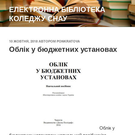
Перейти
ЕЛЕКТРОННА БІБЛІОТЕКА
до
КОЛЕДЖУ СНАУ
вмісту
ОПУБЛІКОВАНО
10 ЖОВТНЯ, 2018
АВТОРОМ
PONKRATOVA
Облік у бюджетних установах
Облік у
бюджетних установах: навчальний посібник/за