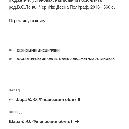
ред.В.С.Леня.- Чернігів: Десна Поліграф, 2016.- 560 с.
Переглянути книгу
КАТЕГОРІЇ
ЕКОНОМІЧНІ ДИСЦИПЛІНИ
ПОЗНАЧКИ
БУХГАЛТЕРСЬКИЙ ОБЛІК
,
ОБЛІК У БЮДЖЕТНИХ УСТАНОВАХ
Навігація
Попередній
НАЗАД
записів
запис:
Шара Є.Ю. Фінансовий облік ІІ
Наступний
ВПЕРЕД
запис
Шара Є.Ю. Фінансовий облік І