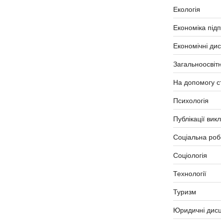
Екологія
Економіка під
Економічні ди
Загальноосвітн
На допомогу с
Психологія
Публікації вик
Соціальна роб
Соціологія
Технології
Туризм
Юридичні дисц