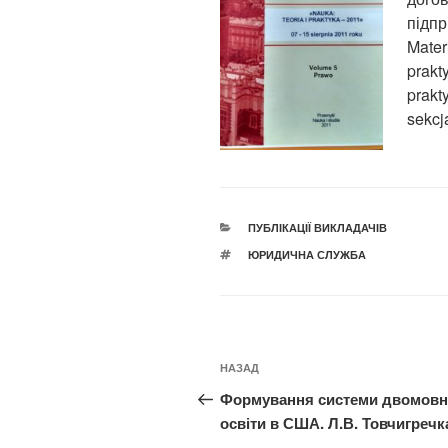
підпр
Mater
prakt
prakt
sekcj
КАТЕГОРІЇ
ПУБЛІКАЦІЇ ВИКЛАДАЧІВ
ПОЗНАЧКИ
ЮРИДИЧНА СЛУЖБА
Навігація
Попередній
НАЗАД
записів
запис:
Формування системи двомовн
освіти в США. Л.В. Товчигречк