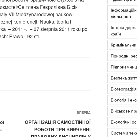
иємстві/Світлана Гаврилівна Бісік:
Інформаційні
ialy VII Miedzynarodowej naukowi-
діяльності
ycznej konferencji. Nauka: teoria i
Історія держа
yka – 2011». – 07 sierpnia 2011 roku po
країн
ach: Prawo.- 92 str.
Кримінальни
Природні рес
Підприємниць
Безпека житт
Біогеографія
Біологія і ек
Військове пр
Наступний
ВПЕРЕД
запис
ої
ОРГАНІЗАЦІЯ САМОСТІЙНОЇ
Екологічні о
а
РОБОТИ ПРИ ВИВЧЕННІ
Системи тех
ПРАВОВИХ ДИСЦИПЛІН У