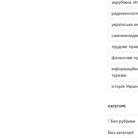
зарубіжна лі
радіоекологія
українська м
самоменедж
трудове пра
фінансове п
інформаційно
туризмі
історія Украї
КАТЕГОРІЇ
! Без рубрики
Без категорії