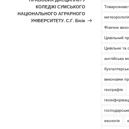
КОЛЕДЖІ СУМСЬКОГО
Товарознавс
НАЦІОНАЛЬНОГО АГРАРНОГО
метеорологія
УНІВЕРСИТЕТУ. С.Г. Бісік
Фізичне вих
Цивільний п
Цивільне та 
англійська м
бухгалтерськ
виконавче п
географія
геоінформаці
господарськ
екологія