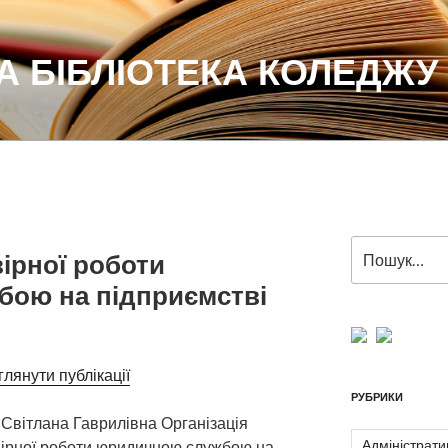
 БІБЛІОТЕКА КОЛЕДЖУ
Пошук
вірної роботи
за
ою на підприємстві
запитом:
лянути публікації
РУБРИКИ
, Світлана Гаврилівна Організація
Адміністрати
вірної роботи юридичною службою на