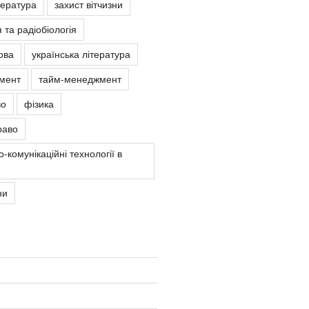
тература
захист вітчизни
 та радіобіологія
ова
українська література
мент
тайм-менеджмент
во
фізика
раво
-комунікаційні технології в
ни