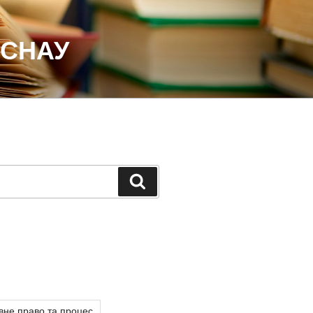
 СНАУ
Шукати
вне право та процес