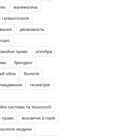
тво
математика
 і кліматологія
овання
двомовність
роцес
сімейне право
алгебра
ова
брендинг
ий облік
біологія
ровадження
геометрія
йні системи та технології
е право
всесвітня історія
екологія людини