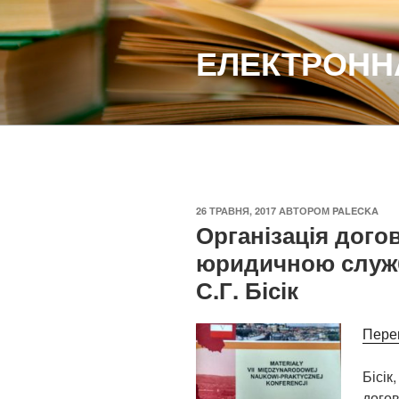
Перейти
до
ЕЛЕКТРОННА
вмісту
ОПУБЛІКОВАНО
26 ТРАВНЯ, 2017
АВТОРОМ
PALECKA
Організація дого
юридичною служб
С.Г. Бісік
Перег
Бісік
дого