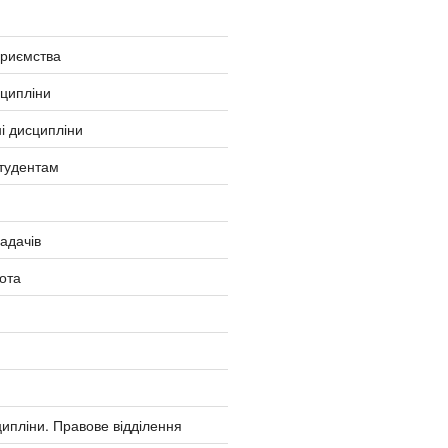
приємства
сципліни
і дисципліни
тудентам
ладачів
ота
ипліни. Правове відділення