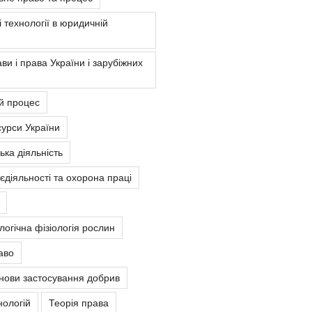
 технології в юридичній
ви і права України і зарубіжних
й процес
урси України
ка діяльність
єдіяльності та охорона праці
ологічна фізіологія рослин
аво
снови застосування добрив
нологій
Теорія права