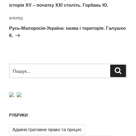
історія XV – початку XXI століть. Горбань Ю.
Наступний
ВПЕРЕД
запис
Русь-Малоросія-Україна: назва і територія. Галушко
К.
Пошук
Шукат
за
запитом:
РУБРИКИ
Адміністративне право та процес