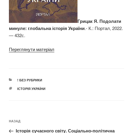
Грицак Я. Подолати
минуле: глобальна історія України
.- К.: Портал, 2022.
— 432с.
Переглянути матеріал
КАТЕГОРІЇ
! БЕЗ РУБРИКИ
ПОЗНАЧКИ
ІСТОРІЯ УКРАЇНИ
Навігація
Попередній
НАЗАД
записів
запис:
Історія сучасного світу. Соціально-політична