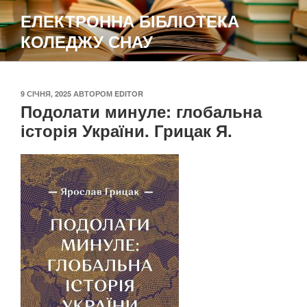
Перейти
ЕЛЕКТРОННА БІБЛІОТЕКА
до
КОЛЕДЖУ СНАУ
вмісту
ОПУБЛІКОВАНО
9 СІЧНЯ, 2025
АВТОРОМ
EDITOR
Подолати минуле: глобальна
історія України. Грицак Я.