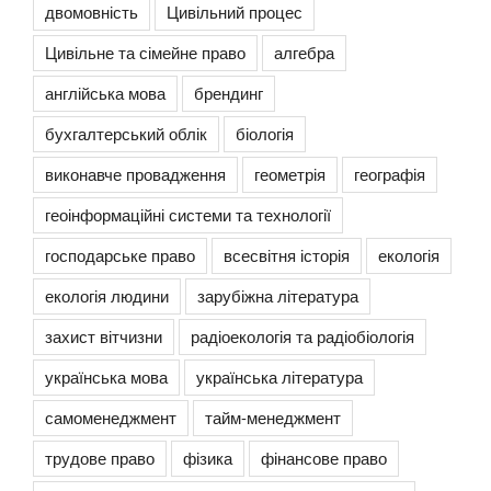
двомовність
Цивільний процес
Цивільне та сімейне право
алгебра
англійська мова
брендинг
бухгалтерський облік
біологія
виконавче провадження
геометрія
географія
геоінформаційні системи та технології
господарське право
всесвітня історія
екологія
екологія людини
зарубіжна література
захист вітчизни
радіоекологія та радіобіологія
українська мова
українська література
самоменеджмент
тайм-менеджмент
трудове право
фізика
фінансове право