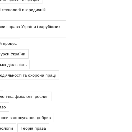
 технології в юридичній
ви і права України і зарубіжних
й процес
урси України
ка діяльність
єдіяльності та охорона праці
ологічна фізіологія рослин
аво
снови застосування добрив
нологій
Теорія права