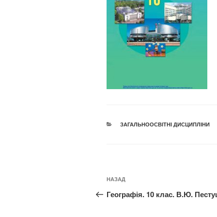
КАТЕГОРІЇ
ЗАГАЛЬНООСВІТНІ ДИСЦИПЛІНИ
Навігація
Попередній
НАЗАД
записів
запис:
Географія. 10 клас. В.Ю. Пест