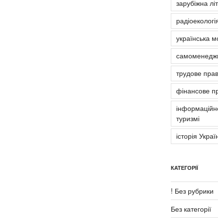
зарубіжна лі
радіоекологія
українська м
самоменедж
трудове пра
фінансове п
інформаційно
туризмі
історія Украї
КАТЕГОРІЇ
! Без рубрики
Без категорії