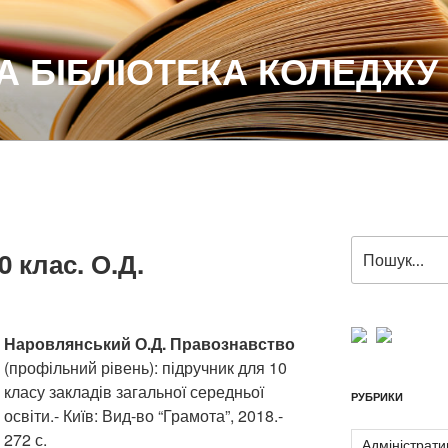
 БІБЛІОТЕКА КОЛЕДЖУ
Пошук
 клас. О.Д.
за
запитом:
Наровлянський О.Д. Правознавство
(профільний рівень): підручник для 10
класу закладів загальної середньої
РУБРИКИ
освіти.- Київ: Вид-во “Грамота”, 2018.-
272 с.
Адміністрати