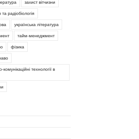
тература
захист вітчизни
 та радіобіологія
ова
українська література
мент
тайм-менеджмент
во
фізика
раво
-комунікаційні технології в
ни