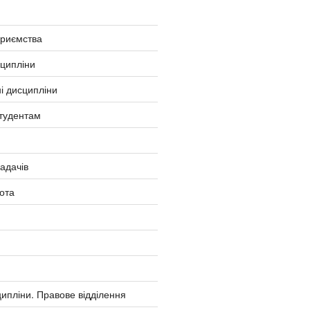
приємства
сципліни
і дисципліни
тудентам
ладачів
ота
ипліни. Правове відділення