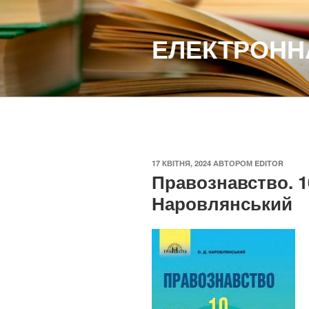
Перейти
до
ЕЛЕКТРОННА
вмісту
ОПУБЛІКОВАНО
17 КВІТНЯ, 2024
АВТОРОМ
EDITOR
Правознавство. 10
Наровлянський