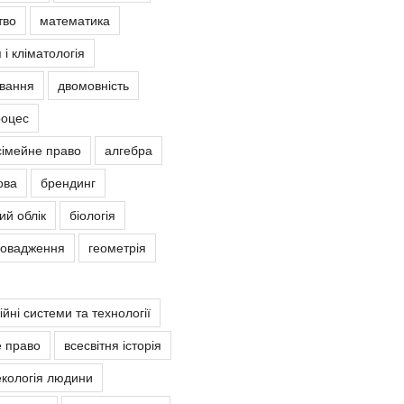
тво
математика
 і кліматологія
овання
двомовність
роцес
сімейне право
алгебра
ова
брендинг
ий облік
біологія
ровадження
геометрія
йні системи та технології
е право
всесвітня історія
екологія людини