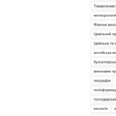
Товарознавс
метеорологія
Фізичне вих
Цивільний п
Цивільне та 
англійська м
бухгалтерськ
виконавче п
географія
геоінформаці
господарськ
екологія