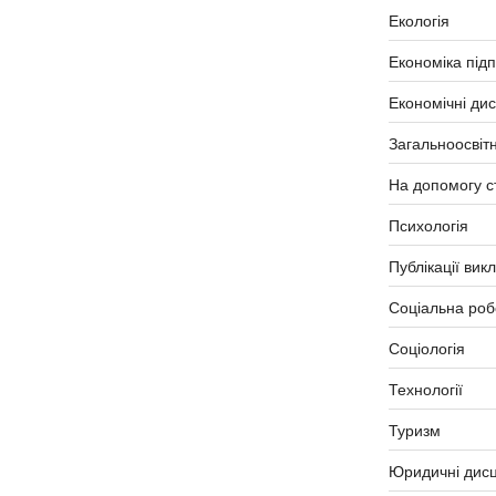
Екологія
Економіка під
Економічні ди
Загальноосвітн
На допомогу с
Психологія
Публікації вик
Соціальна роб
Соціологія
Технології
Туризм
Юридичні дисц