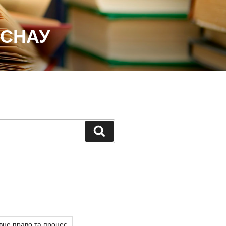
 СНАУ
Шукати
вне право та процес