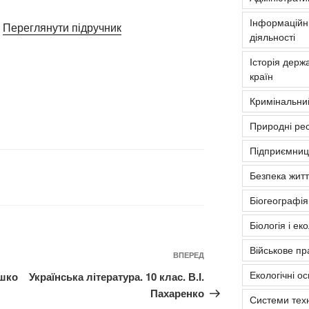
Інформаційні
Переглянути підручник
діяльності
Історія держа
країн
Кримінальни
Природні рес
Підприємниць
Безпека житт
Біогеографія
Біологія і ек
Військове пр
Наступний
ВПЕРЕД
запис
Екологічні о
ушко
Українська література. 10 клас. В.І.
Пахаренко
Системи тех