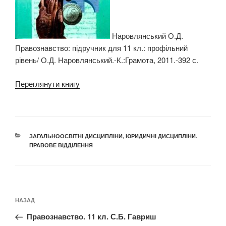
Наровлянський О.Д.
Правознавство: підручник для 11 кл.: профільний
рівень/ О.Д. Наровлянський.-К.:Грамота, 2011.-392 с.
Переглянути книгу
КАТЕГОРІЇ
ЗАГАЛЬНООСВІТНІ ДИСЦИПЛІНИ
,
ЮРИДИЧНІ ДИСЦИПЛІНИ.
ПРАВОВЕ ВІДДІЛЕННЯ
Навігація
Попередній
НАЗАД
записів
запис:
Правознавство. 11 кл. С.Б. Гавриш