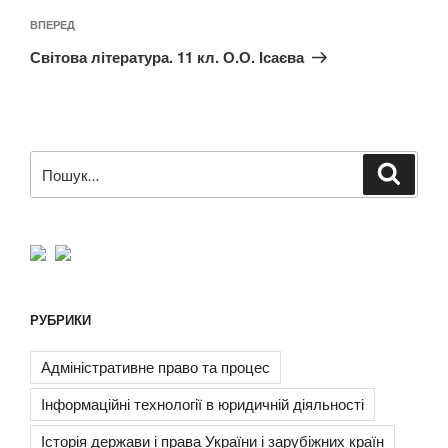
Наступний
ВПЕРЕД
запис
Світова література. 11 кл. О.О. Ісаєва
Пошук
Шукат
за
запитом:
РУБРИКИ
Адміністративне право та процес
Інформаційні технології в юридичній діяльності
Історія держави і права України і зарубіжних країн