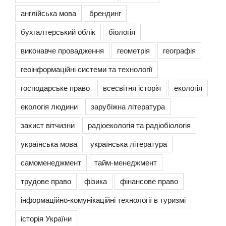
англійська мова
брендинг
бухгалтерський облік
біологія
виконавче провадження
геометрія
географія
геоінформаційні системи та технології
господарське право
всесвітня історія
екологія
екологія людини
зарубіжна література
захист вітчизни
радіоекологія та радіобіологія
українська мова
українська література
самоменеджмент
тайм-менеджмент
трудове право
фізика
фінансове право
інформаційно-комунікаційні технології в туризмі
історія України