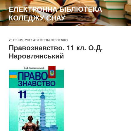
Перейти
ЕЛЕКТРОННА БІБЛІОТЕКА
до
КОЛЕДЖУ СНАУ
вмісту
ОПУБЛІКОВАНО
25 СІЧНЯ, 2017
АВТОРОМ
GRICENKO
Правознавство. 11 кл. О.Д.
Наровлянський