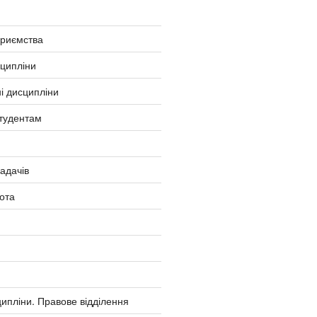
приємства
сципліни
і дисципліни
тудентам
ладачів
ота
ипліни. Правове відділення