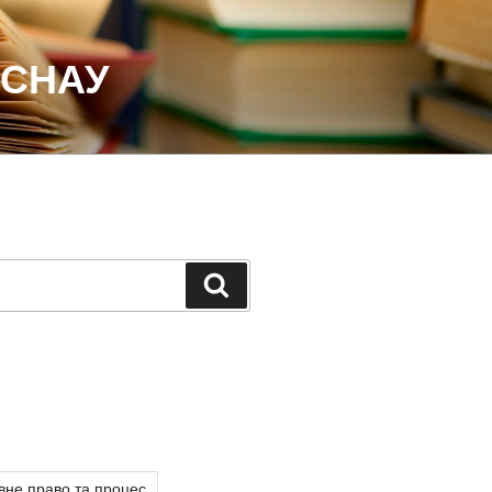
 СНАУ
Шукати
вне право та процес