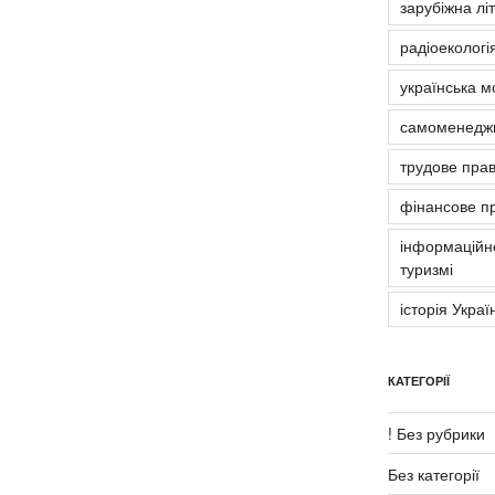
зарубіжна лі
радіоекологія
українська м
самоменедж
трудове пра
фінансове п
інформаційно
туризмі
історія Украї
КАТЕГОРІЇ
! Без рубрики
Без категорії