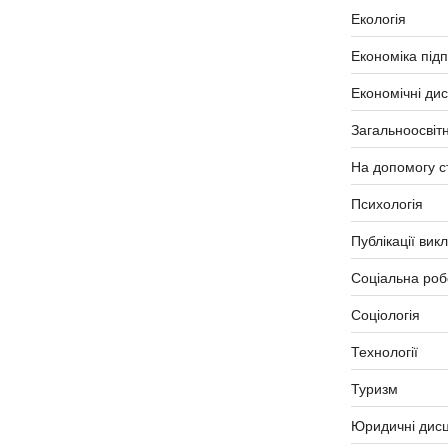
Екологія
Економіка під
Економічні ди
Загальноосвітн
На допомогу с
Психологія
Публікації вик
Соціальна роб
Соціологія
Технології
Туризм
Юридичні дисц