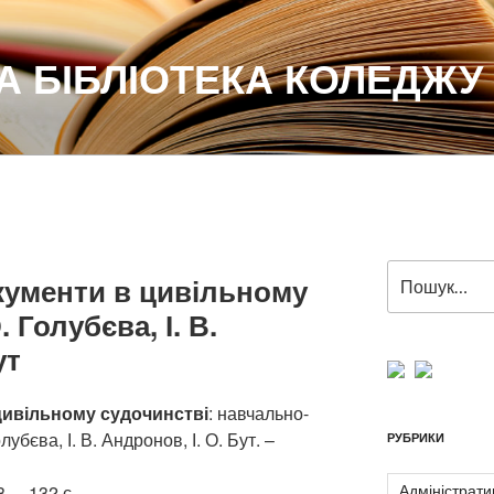
 БІБЛІОТЕКА КОЛЕДЖУ
Пошук
кументи в цивільному
за
 Голубєва, І. В.
запитом:
ут
цивільному судочинстві
: навчально-
убєва, І. В. Андронов, І. О. Бут. –
РУБРИКИ
Адміністрати
 – 132 с.