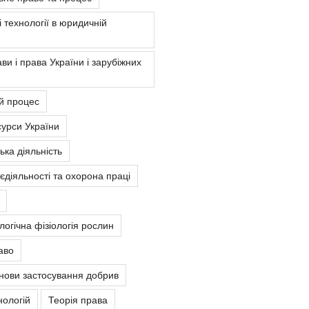
 технології в юридичній
ви і права України і зарубіжних
й процес
урси України
ка діяльність
єдіяльності та охорона праці
ологічна фізіологія рослин
аво
снови застосування добрив
нологій
Теорія права