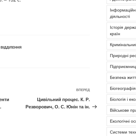
Інформаційні
діяльності
Історія держа
країн
Кримінальни
 ВІДДІЛЕННЯ
Природні рес
Підприємниць
Безпека житт
Біогеографія
Наступний
ВПЕРЕД
запис
енти
Цивільний процес. К. Р.
Біологія і ек
.
Резворович, О. С. Юнін та ін.
Військове пр
Екологічні о
Системи тех