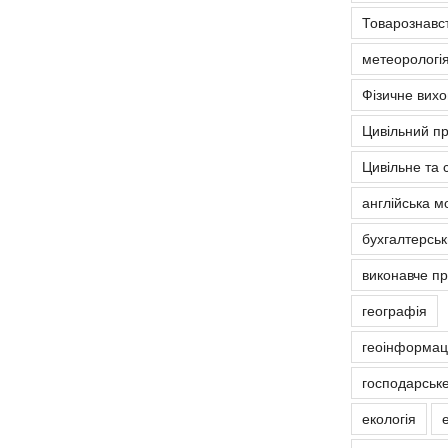
Товарознавс
метеорологія
Фізичне вих
Цивільний п
Цивільне та 
англійська м
бухгалтерськ
виконавче п
географія
геоінформаці
господарськ
екологія