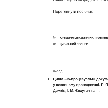
Переглянути посібник
КАТЕГОРІЇ
ЮРИДИЧНІ ДИСЦИПЛІНИ. ПРАВОВЕ
ПОЗНАЧКИ
ЦИВІЛЬНИЙ ПРОЦЕС
Навігація
Попередній
НАЗАД
записів
запис:
Цивільно-процесуальні докум
у позовному провадженні. Р. Я
Демків, І. М. Євхутич та ін.