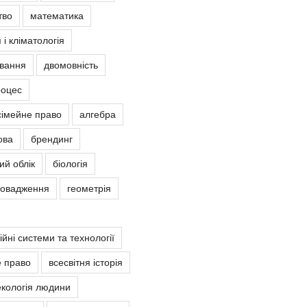
тво
математика
 і кліматологія
овання
двомовність
роцес
сімейне право
алгебра
ова
брендинг
ий облік
біологія
ровадження
геометрія
йні системи та технології
е право
всесвітня історія
екологія людини