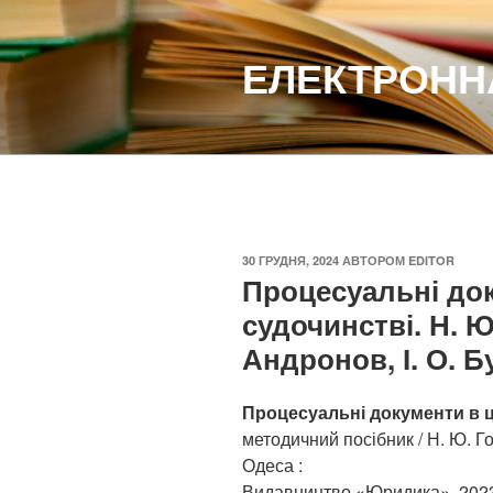
Перейти
до
ЕЛЕКТРОННА
вмісту
ОПУБЛІКОВАНО
30 ГРУДНЯ, 2024
АВТОРОМ
EDITOR
Процесуальні до
судочинстві. Н. Ю.
Андронов, І. О. Б
Процесуальні документи в 
методичний посібник / Н. Ю. Гол
Одеса :
Видавництво «Юридика», 2023.