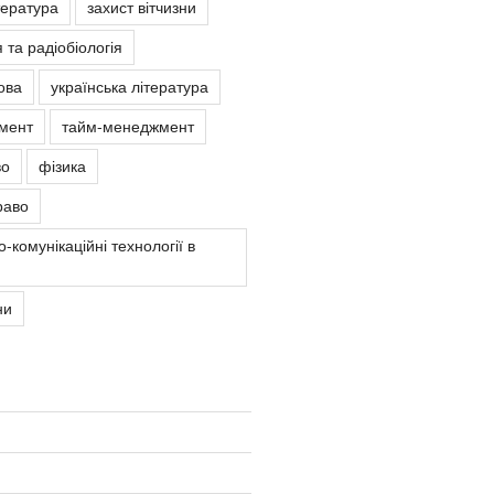
тература
захист вітчизни
 та радіобіологія
ова
українська література
мент
тайм-менеджмент
во
фізика
раво
-комунікаційні технології в
ни