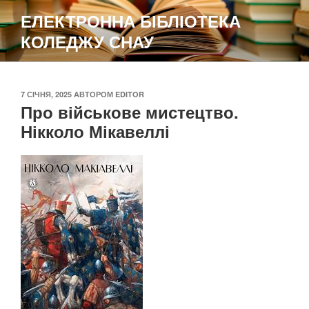
Перейти
ЕЛЕКТРОННА БІБЛІОТЕКА
до
КОЛЕДЖУ СНАУ
вмісту
ОПУБЛІКОВАНО
7 СІЧНЯ, 2025
АВТОРОМ
EDITOR
Про військове мистецтво.
Нікколо Мікавеллі