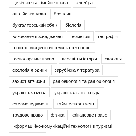
Цивільне та сімейне право
алгебра
англійська мова
брендинг
бухгалтерський облік
біологія
виконавче провадження
геометрія
географія
геоінформаційні системи та технології
господарське право
всесвітня історія
екологія
екологія людини
зарубіжна література
захист вітчизни
радіоекологія та радіобіологія
українська мова
українська література
самоменеджмент
тайм-менеджмент
трудове право
фізика
фінансове право
інформаційно-комунікаційні технології в туризмі