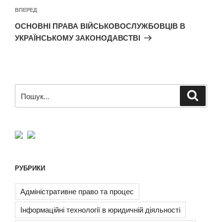
Наступний
ВПЕРЕД
запис
ОСНОВНІ ПРАВА ВІЙСЬКОВОСЛУЖБОВЦІВ В
УКРАЇНСЬКОМУ ЗАКОНОДАВСТВІ
Пошук
Шукат
за
запитом:
РУБРИКИ
Адміністративне право та процес
Інформаційні технології в юридичній діяльності