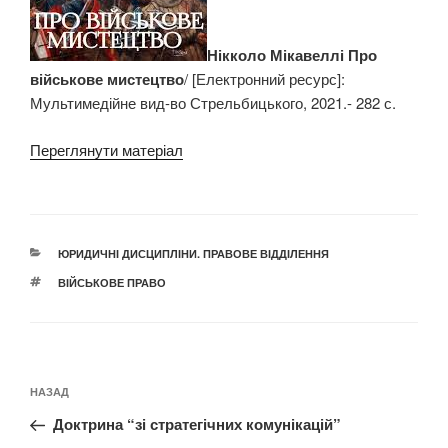
Нікколо Мікавеллі Про
військове мистецтво
/ [Електронний ресурс]:
Мультимедійне вид-во Стрельбицького, 2021.- 282 с.
Переглянути матеріал
КАТЕГОРІЇ
ЮРИДИЧНІ ДИСЦИПЛІНИ. ПРАВОВЕ ВІДДІЛЕННЯ
ПОЗНАЧКИ
ВІЙСЬКОВЕ ПРАВО
Навігація
Попередній
НАЗАД
записів
запис:
Доктрина “зі стратегічних комунікацій”