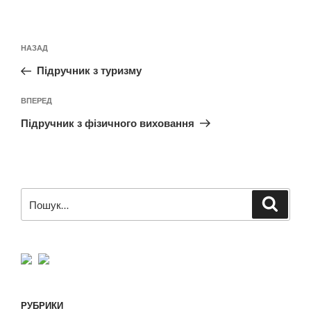
Навігація
Попередній
НАЗАД
записів
запис:
Підручник з туризму
Наступний
ВПЕРЕД
запис
Підручник з фізичного виховання
Пошук
Шукат
за
запитом:
РУБРИКИ