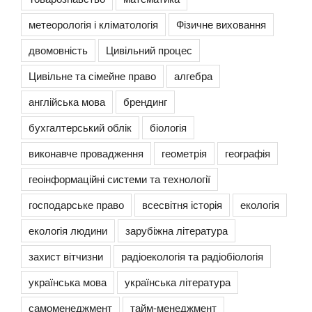
метеорологія і кліматологія
Фізичне виховання
двомовність
Цивільний процес
Цивільне та сімейне право
алгебра
англійська мова
брендинг
бухгалтерський облік
біологія
виконавче провадження
геометрія
географія
геоінформаційні системи та технології
господарське право
всесвітня історія
екологія
екологія людини
зарубіжна література
захист вітчизни
радіоекологія та радіобіологія
українська мова
українська література
самоменеджмент
тайм-менеджмент