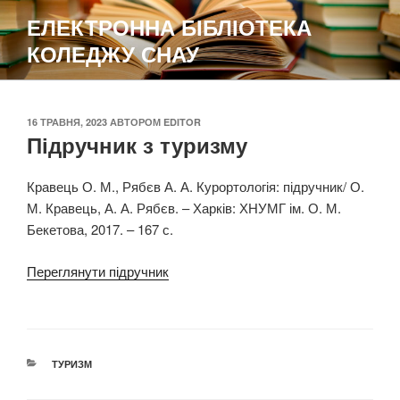
Перейти
ЕЛЕКТРОННА БІБЛІОТЕКА
до
КОЛЕДЖУ СНАУ
вмісту
ОПУБЛІКОВАНО
16 ТРАВНЯ, 2023
АВТОРОМ
EDITOR
Підручник з туризму
Кравець О. М., Рябєв А. А. Курортологія: підручник/ О.
М. Кравець, А. А. Рябєв. – Харків: ХНУМГ ім. О. М.
Бекетова, 2017. – 167 с.
Переглянути підручник
КАТЕГОРІЇ
ТУРИЗМ