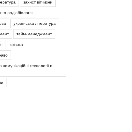
тература
захист вітчизни
 та радіобіологія
ова
українська література
мент
тайм-менеджмент
во
фізика
раво
-комунікаційні технології в
ни