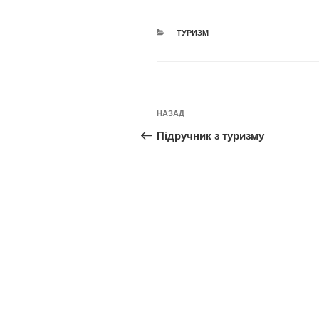
КАТЕГОРІЇ
ТУРИЗМ
Навігація
Попередній
НАЗАД
записів
запис:
Підручник з туризму