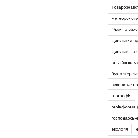
Товарознавс
метеорологія
Фізичне вих
Цивільний п
Цивільне та 
англійська м
бухгалтерськ
виконавче п
географія
геоінформаці
господарськ
екологія