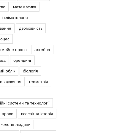
тво
математика
 і кліматологія
овання
двомовність
роцес
сімейне право
алгебра
ова
брендинг
ий облік
біологія
ровадження
геометрія
йні системи та технології
е право
всесвітня історія
екологія людини