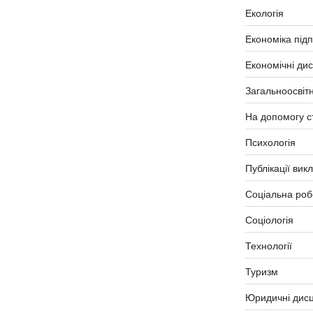
Екологія
Економіка під
Економічні ди
Загальноосвітн
На допомогу с
Психологія
Публікації вик
Соціальна роб
Соціологія
Технології
Туризм
Юридичні дисц