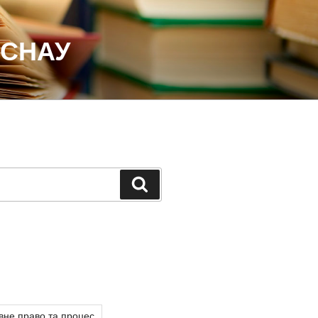
 СНАУ
Шукати
вне право та процес