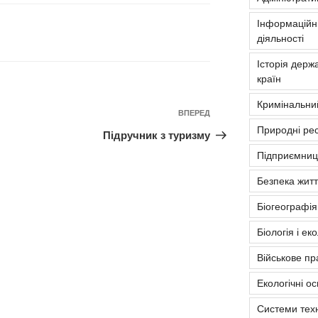
Інформаційні
діяльності
Історія держа
країн
Кримінальни
Наступний
ВПЕРЕД
Природні рес
запис
Підручник з туризму
Підприємниць
Безпека житт
Біогеографія
Біологія і ек
Військове пр
Екологічні о
Системи тех