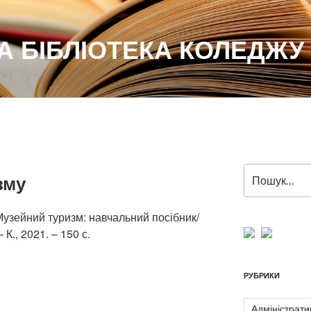
 БІБЛІОТЕКА КОЛЕДЖУ
Пошук
зму
за
запитом:
 Музейний туризм: навчальний посібник/
 К., 2021. – 150 с.
РУБРИКИ
Адміністрати