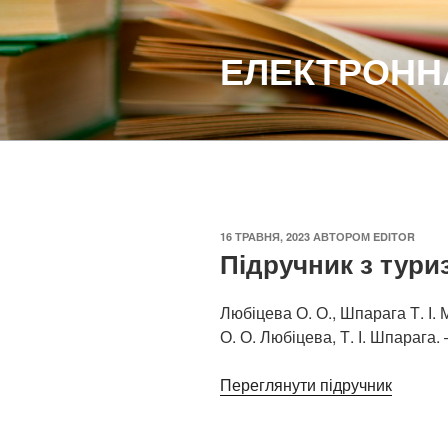
Перейти
до
ЕЛЕКТРОННА
вмісту
ОПУБЛІКОВАНО
16 ТРАВНЯ, 2023
АВТОРОМ
EDITOR
Підручник з тури
Любіцева О. О., Шпарага Т. І.
О. О. Любіцева, Т. І. Шпарага. –
Переглянути підручник