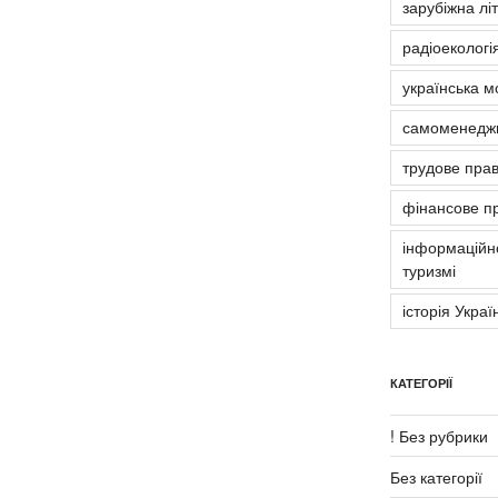
зарубіжна лі
радіоекологія
українська м
самоменедж
трудове пра
фінансове п
інформаційно
туризмі
історія Украї
КАТЕГОРІЇ
! Без рубрики
Без категорії