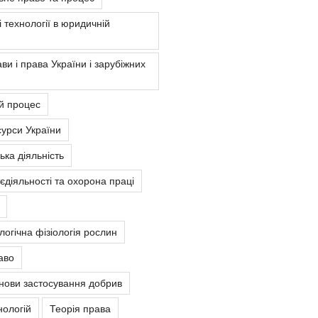
 технології в юридичній
ви і права України і зарубіжних
й процес
урси України
ка діяльність
єдіяльності та охорона праці
ологічна фізіологія рослин
аво
снови застосування добрив
нологій
Теорія права