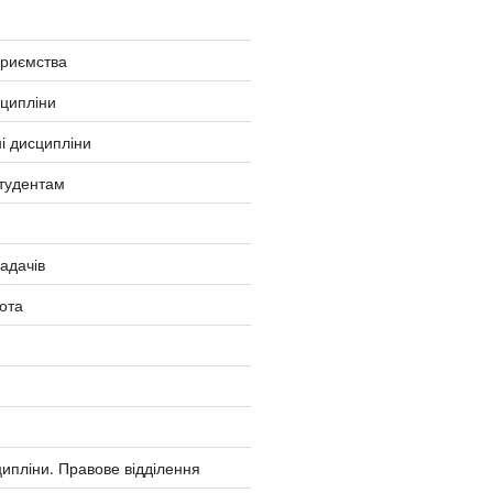
приємства
сципліни
і дисципліни
тудентам
ладачів
ота
ипліни. Правове відділення