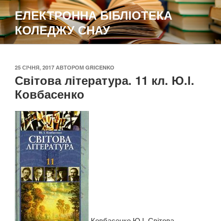
Перейти
ЕЛЕКТРОННА БІБЛІОТЕКА
до
КОЛЕДЖУ СНАУ
вмісту
ОПУБЛІКОВАНО
25 СІЧНЯ, 2017
АВТОРОМ
GRICENKO
Світова література. 11 кл. Ю.І.
Ковбасенко
Ковбасенко Ю.І. Світова