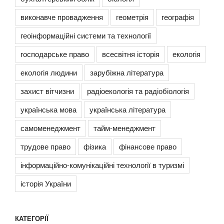
виконавче провадження
геометрія
географія
геоінформаційні системи та технології
господарське право
всесвітня історія
екологія
екологія людини
зарубіжна література
захист вітчизни
радіоекологія та радіобіологія
українська мова
українська література
самоменеджмент
тайм-менеджмент
трудове право
фізика
фінансове право
інформаційно-комунікаційні технології в туризмі
історія України
КАТЕГОРІЇ