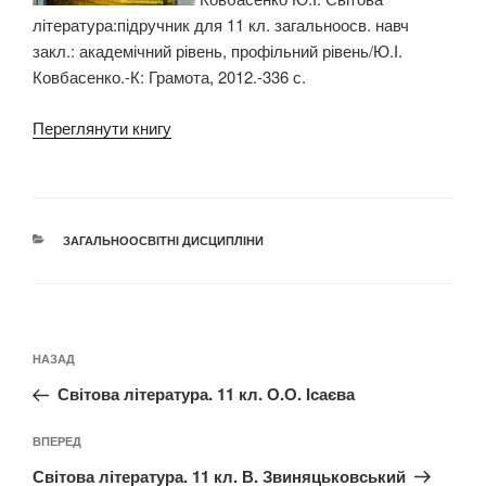
література:підручник для 11 кл. загальноосв. навч
закл.: академічний рівень, профільний рівень/Ю.І.
Ковбасенко.-К: Грамота, 2012.-336 с.
Переглянути книгу
КАТЕГОРІЇ
ЗАГАЛЬНООСВІТНІ ДИСЦИПЛІНИ
Навігація
Попередній
НАЗАД
записів
запис:
Світова література. 11 кл. О.О. Ісаєва
Наступний
ВПЕРЕД
запис
Світова література. 11 кл. В. Звиняцьковський