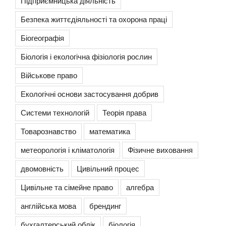
Підприємницька діяльність
Безпека життєдіяльності та охорона праці
Біогеографія
Біологія і екологічна фізіологія рослин
Військове право
Екологічні основи застосування добрив
Системи технологій
Теорія права
Товарознавство
математика
метеорологія і кліматологія
Фізичне виховання
двомовність
Цивільний процес
Цивільне та сімейне право
алгебра
англійська мова
брендинг
бухгалтерський облік
біологія