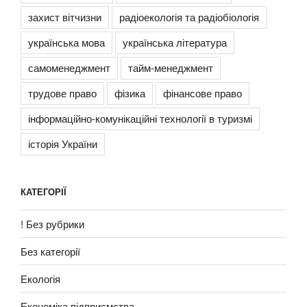
захист вітчизни
радіоекологія та радіобіологія
українська мова
українська література
самоменеджмент
тайм-менеджмент
трудове право
фізика
фінансове право
інформаційно-комунікаційні технології в туризмі
історія України
КАТЕГОРІЇ
! Без рубрики
Без категорії
Екологія
Економіка підприємства