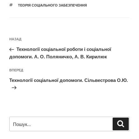
ПОЗНАЧКИ
ТЕОРІЯ СОЦІАЛЬНОГО ЗАБЕЗПЕЧЕННЯ
Навігація
Попередній
НАЗАД
записів
запис:
Технології соціальної роботи і соціальної
допомоги. А. О. Поляничко, А. В. Кирилюк
Наступний
ВПЕРЕД
запис
Технології соціальної допомоги. Сільвестрова О.Ю.
Пошук
Шукат
за
запитом: