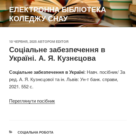
Перейти
ЕЛЕКТРОННА БІБЛІОТЕКА
до
КОЛЕДЖУ СНАУ
вмісту
ОПУБЛІКОВАНО
10 ЧЕРВНЯ, 2025
АВТОРОМ
EDITOR
Соціальне забезпечення в
Україні. А. Я. Кузнєцова
Соціальне забезпечення в Україні
: Навч. посібник/ За
ред. А. Я. Кузнєцової та ін. Львів: Ун-т банк. справи,
2021. 552 с.
Переглянути посібник
КАТЕГОРІЇ
СОЦІАЛЬНА РОБОТА