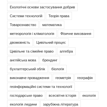
Екологічні основи застосування добрив
Системи технологій
Теорія права
Товарознавство
математика
метеорологія і кліматологія
Фізичне виховання
двомовність
Цивільний процес
Цивільне та сімейне право
алгебра
англійська мова
брендинг
бухгалтерський облік
біологія
виконавче провадження
геометрія
географія
геоінформаційні системи та технології
господарське право
всесвітня історія
екологія
екологія людини
зарубіжна література