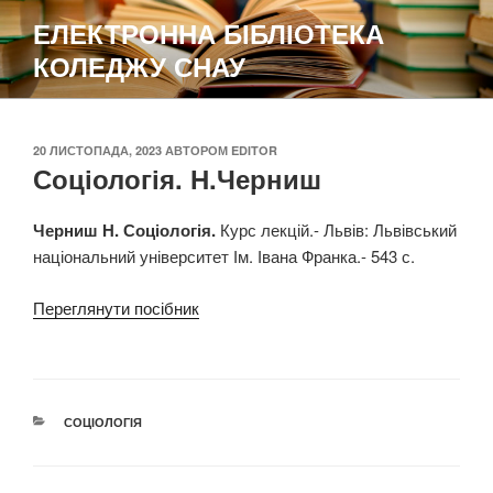
Перейти
ЕЛЕКТРОННА БІБЛІОТЕКА
до
КОЛЕДЖУ СНАУ
вмісту
ОПУБЛІКОВАНО
20 ЛИСТОПАДА, 2023
АВТОРОМ
EDITOR
Соціологія. Н.Черниш
Черниш Н. Соціологія.
Курс лекцій.- Львів: Львівський
національний університет Ім. Івана Франка.- 543 с.
Переглянути посібник
КАТЕГОРІЇ
СОЦІОЛОГІЯ