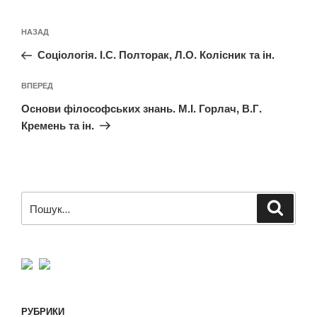
Навігація
Попередній
НАЗАД
записів
запис:
Соціологія. І.С. Полторак, Л.О. Колісник та ін.
Наступний
ВПЕРЕД
запис
Основи філософських знань. М.І. Горлач, В.Г.
Кремень та ін.
Пошук
Шукат
за
запитом:
РУБРИКИ