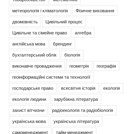
метеорологія і кліматологія
Фізичне виховання
двомовність
Цивільний процес
Цивільне та сімейне право
алгебра
англійська мова
брендинг
бухгалтерський облік
біологія
виконавче провадження
геометрія
географія
геоінформаційні системи та технології
господарське право
всесвітня історія
екологія
екологія людини
зарубіжна література
захист вітчизни
радіоекологія та радіобіологія
українська мова
українська література
самоменеджмент
тайм-менеджмент