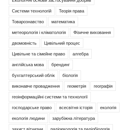
Системи технологій
Теорія права
Товарознавство
математика
метеорологія і кліматологія
Фізичне виховання
двомовність
Цивільний процес
Цивільне та сімейне право
алгебра
англійська мова
брендинг
бухгалтерський облік
біологія
виконавче провадження
геометрія
географія
геоінформаційні системи та технології
господарське право
всесвітня історія
екологія
екологія людини
зарубіжна література
захист вітчизни
радіоекологія та радіобіологія