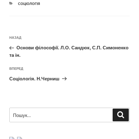
КАТЕГОРІЇ
СОЦІОЛОГІЯ
Навігація
Попередній
НАЗАД
записів
запис:
Основи філософії. Л.О. Сандюк, С.П. Симоненко
та ін.
Наступний
ВПЕРЕД
запис
Соціологія. Н.Черниш
Пошук
Шукат
за
запитом: