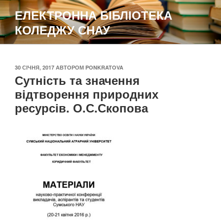
Перейти
ЕЛЕКТРОННА БІБЛІОТЕКА
до
КОЛЕДЖУ СНАУ
вмісту
ОПУБЛІКОВАНО
30 СІЧНЯ, 2017
АВТОРОМ
PONKRATOVA
Сутність та значення
відтворення природних
ресурсів. О.С.Скопова