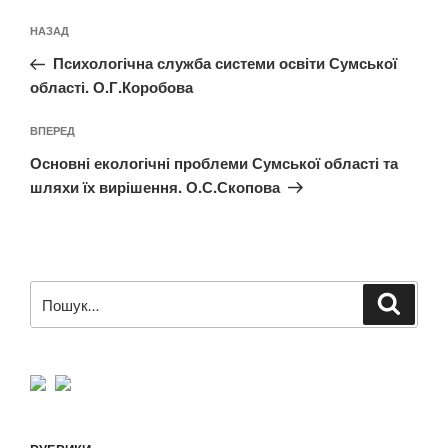
Навігація
Попередній
НАЗАД
записів
запис:
Психологічна служба системи освіти Сумської
області. О.Г.Коробова
Наступний
ВПЕРЕД
запис
Основні екологічні проблеми Сумської області та
шляхи їх вирішення. О.С.Скопова
Пошук
Шукат
за
запитом: