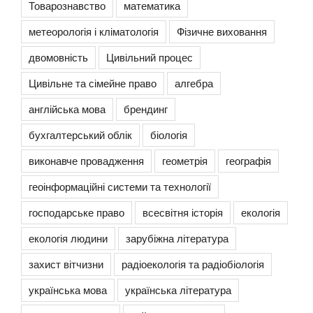
Товарознавство
математика
метеорологія і кліматологія
Фізичне виховання
двомовність
Цивільний процес
Цивільне та сімейне право
алгебра
англійська мова
брендинг
бухгалтерський облік
біологія
виконавче провадження
геометрія
географія
геоінформаційні системи та технології
господарське право
всесвітня історія
екологія
екологія людини
зарубіжна література
захист вітчизни
радіоекологія та радіобіологія
українська мова
українська література