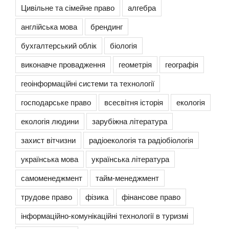
Цивільне та сімейне право
алгебра
англійська мова
брендинг
бухгалтерський облік
біологія
виконавче провадження
геометрія
географія
геоінформаційні системи та технології
господарське право
всесвітня історія
екологія
екологія людини
зарубіжна література
захист вітчизни
радіоекологія та радіобіологія
українська мова
українська література
самоменеджмент
тайм-менеджмент
трудове право
фізика
фінансове право
інформаційно-комунікаційні технології в туризмі