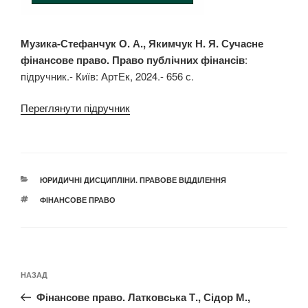
Музика-Стефанчук О. А., Якимчук Н. Я.
Сучасне
фінансове право. Право публічних фінансів
:
підручник.- Київ: АртЕк, 2024.- 656 с.
Переглянути підручник
КАТЕГОРІЇ
ЮРИДИЧНІ ДИСЦИПЛІНИ. ПРАВОВЕ ВІДДІЛЕННЯ
ПОЗНАЧКИ
ФІНАНСОВЕ ПРАВО
Навігація
Попередній
НАЗАД
записів
запис:
Фінансове право. Латковська Т., Сідор М.,