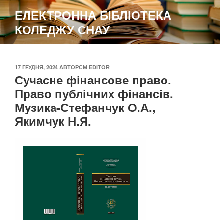
Перейти
ЕЛЕКТРОННА БІБЛІОТЕКА
до
КОЛЕДЖУ СНАУ
вмісту
ОПУБЛІКОВАНО
17 ГРУДНЯ, 2024
АВТОРОМ
EDITOR
Сучасне фінансове право.
Право публічних фінансів.
Музика-Стефанчук О.А.,
Якимчук Н.Я.