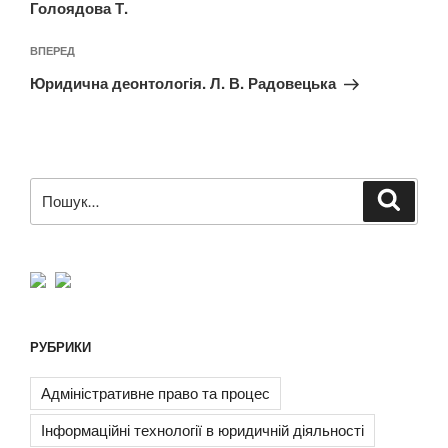
Голоядова Т.
Наступний
ВПЕРЕД
запис
Юридична деонтологія. Л. В. Радовецька
Пошук
Шукат
за
запитом:
РУБРИКИ
Адміністративне право та процес
Інформаційні технології в юридичній діяльності