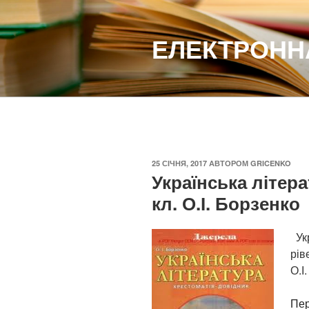
Перейти
до
ЕЛЕКТРОННА
вмісту
ОПУБЛІКОВАНО
25 СІЧНЯ, 2017
АВТОРОМ
GRICENKO
Українська літера
кл. О.І. Борзенко
Укр
рів
О.І
Пер