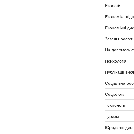
Екологія
Економіка під
Економічні ди
Загальноосвітн
На допомогу с
Психологія
Публікації вик
Соціальна роб
Соціологія
Технології
Туризм
Юридичні дисц