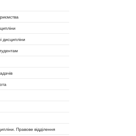
приємства
сципліни
і дисципліни
тудентам
ладачів
ота
ипліни. Правове відділення