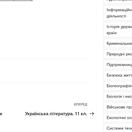
Інформаційні
діяльності
Історія держа
країн
Кримінальни
Природні рес
Підприємниць
Безпека житт
Біогеографія
Біологія і ек
Наступний
ВПЕРЕД
Військове пр
запис
ик
Українська література. 11 кл.
Екологічні о
Системи тех