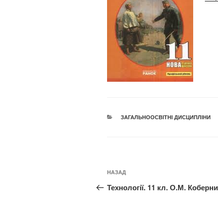
КАТЕГОРІЇ
ЗАГАЛЬНООСВІТНІ ДИСЦИПЛІНИ
Навігація
Попередній
НАЗАД
записів
запис:
Технології. 11 кл. О.М. Коберн