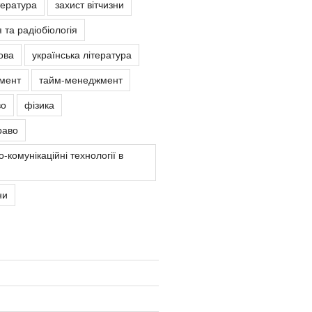
тература
захист вітчизни
 та радіобіологія
ова
українська література
мент
тайм-менеджмент
во
фізика
раво
-комунікаційні технології в
ни