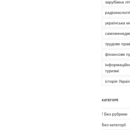
зарубіжна лі
радіоекологія
українська м
самоменедж
трудове пра
фінансове п
інформаційно
туризмі
історія Украї
КАТЕГОРІЇ
! Без рубрики
Без категорії