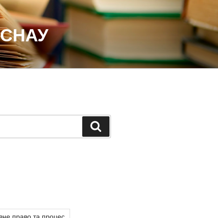
 СНАУ
Шукати
вне право та процес