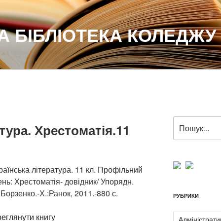
 БІБЛІОТЕКА КОЛЕДЖУ
Пошук
тура. Хрестоматія.11
за
запитом:
аїнська література. 11 кл. Профільний
ень: Хрестоматія- довідник/ Упорядн.
. Борзенко.-Х.:Ранок, 2011.-880 с.
РУБРИКИ
еглянути книгу
Адміністрати