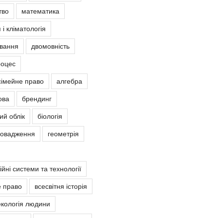
тво
математика
 і кліматологія
овання
двомовність
роцес
сімейне право
алгебра
ова
брендинг
ий облік
біологія
ровадження
геометрія
йні системи та технології
е право
всесвітня історія
екологія людини