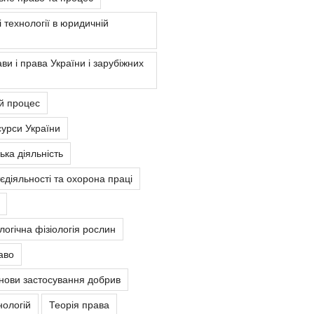
 технології в юридичній
ви і права України і зарубіжних
й процес
урси України
ка діяльність
єдіяльності та охорона праці
ологічна фізіологія рослин
аво
снови застосування добрив
нологій
Теорія права