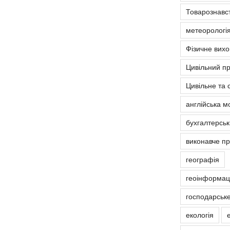
Товарознавс
метеорологія
Фізичне вих
Цивільний п
Цивільне та 
англійська м
бухгалтерськ
виконавче п
географія
геоінформаці
господарськ
екологія