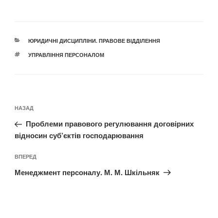
КАТЕГОРІЇ
ЮРИДИЧНІ ДИСЦИПЛІНИ. ПРАВОВЕ ВІДДІЛЕННЯ
ПОЗНАЧКИ
УПРАВЛІННЯ ПЕРСОНАЛОМ
Навігація
Попередній
НАЗАД
записів
запис:
Проблеми правового регулювання договірних
відносин суб’єктів господарювання
Наступний
ВПЕРЕД
запис
Менеджмент персоналу. М. М. Шкільняк