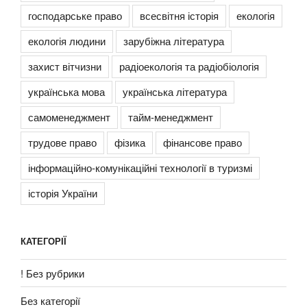
господарське право
всесвітня історія
екологія
екологія людини
зарубіжна література
захист вітчизни
радіоекологія та радіобіологія
українська мова
українська література
самоменеджмент
тайм-менеджмент
трудове право
фізика
фінансове право
інформаційно-комунікаційні технології в туризмі
історія України
КАТЕГОРІЇ
! Без рубрики
Без категорії