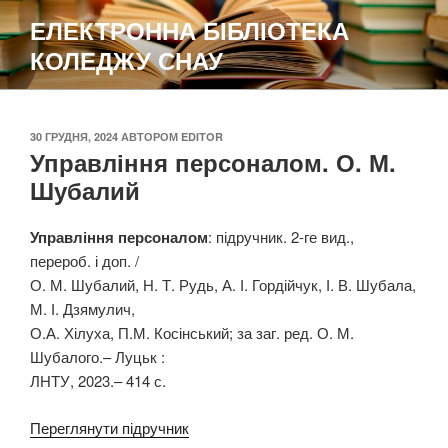
Перейти
ЕЛЕКТРОННА БІБЛІОТЕКА
до
КОЛЕДЖУ СНАУ
вмісту
ОПУБЛІКОВАНО
30 ГРУДНЯ, 2024
АВТОРОМ
EDITOR
Управління персоналом. О. М.
Шубалий
Управління персоналом
: підручник. 2-ге вид.,
перероб. і доп. /
О. М. Шубалий, Н. Т. Рудь, А. І. Гордійчук, І. В. Шубала,
М. І. Дзямулич,
О.А. Хілуха, П.М. Косінський; за заг. ред. О. М.
Шубалого.– Луцьк :
ЛНТУ, 2023.– 414 с.
Переглянути підручник