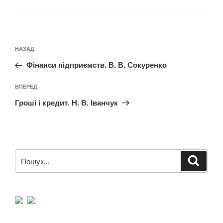
Навігація
Попередній
НАЗАД
записів
запис:
Фінанси підприємств. В. В. Сокуренко
Наступний
ВПЕРЕД
запис
Гроші і кредит. Н. В. Іванчук
Пошук
Шукат
за
запитом: