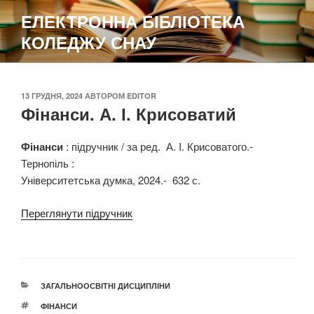
Перейти
ЕЛЕКТРОННА БІБЛІОТЕКА
до
КОЛЕДЖУ СНАУ
вмісту
ОПУБЛІКОВАНО
13 ГРУДНЯ, 2024
АВТОРОМ
EDITOR
Фінанси. А. І. Крисоватий
Фінанси
: підручник / за ред. А. І. Крисоватого.-
Тернопіль :
Університетська думка, 2024.- 632 с.
Переглянути підручник
КАТЕГОРІЇ
ЗАГАЛЬНООСВІТНІ ДИСЦИПЛІНИ
ПОЗНАЧКИ
ФІНАНСИ