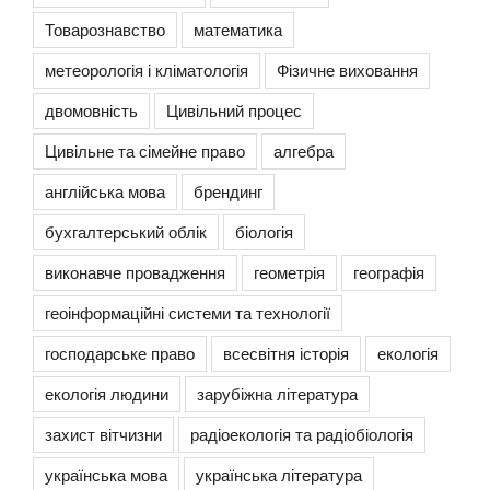
Товарознавство
математика
метеорологія і кліматологія
Фізичне виховання
двомовність
Цивільний процес
Цивільне та сімейне право
алгебра
англійська мова
брендинг
бухгалтерський облік
біологія
виконавче провадження
геометрія
географія
геоінформаційні системи та технології
господарське право
всесвітня історія
екологія
екологія людини
зарубіжна література
захист вітчизни
радіоекологія та радіобіологія
українська мова
українська література