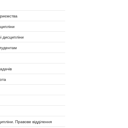
приємства
сципліни
і дисципліни
тудентам
ладачів
ота
ипліни. Правове відділення