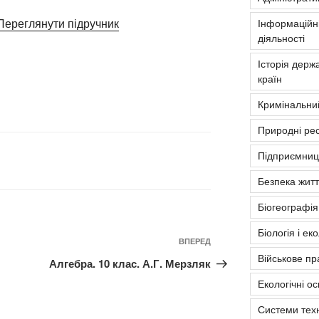
Переглянути підручник
Інформаційні
діяльності
Історія держа
країн
Кримінальни
Природні рес
Підприємниць
Безпека житт
Біогеографія
Біологія і ек
Наступний
ВПЕРЕД
Військове пр
запис
Алгебра. 10 клас. А.Г. Мерзляк
Екологічні о
Системи тех