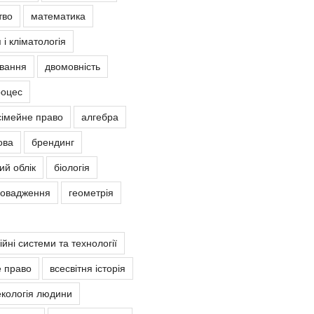
тво
математика
 і кліматологія
овання
двомовність
роцес
сімейне право
алгебра
ова
брендинг
ий облік
біологія
ровадження
геометрія
йні системи та технології
е право
всесвітня історія
екологія людини