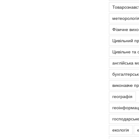
Товарознавс
метеорологія
Фізичне вих
Цивільний п
Цивільне та 
англійська м
бухгалтерськ
виконавче п
географія
геоінформаці
господарськ
екологія