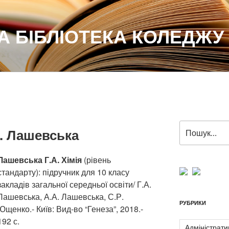
 БІБЛІОТЕКА КОЛЕДЖУ
Пошук
.А. Лашевська
за
запитом:
Лашевська Г.А. Хімія
(рівень
стандарту): підручник для 10 класу
закладів загальної середньої освіти/ Г.А.
Лашевська, А.А. Лашевська, С.Р.
РУБРИКИ
Ющенко.- Київ: Вид-во “Генеза”, 2018.-
192 с.
Адміністрати