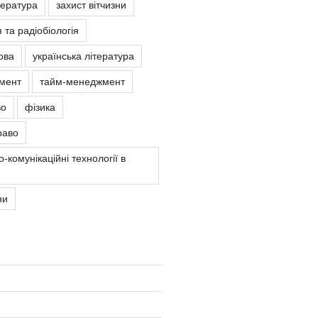
тература
захист вітчизни
 та радіобіологія
ова
українська література
мент
тайм-менеджмент
во
фізика
раво
-комунікаційні технології в
ни