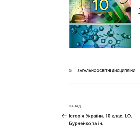
КАТЕГОРІЇ
ЗАГАЛЬНООСВІТНІ ДИСЦИПЛІНИ
Навігація
Попередній
НАЗАД
записів
запис:
Історія України. 10 клас. І.О.
Бурнейко та ін.