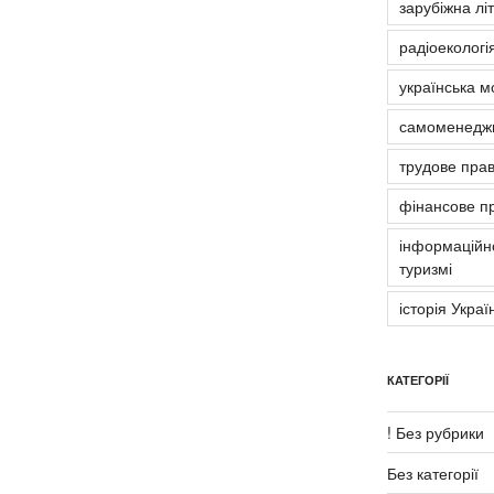
зарубіжна лі
радіоекологія
українська м
самоменедж
трудове пра
фінансове п
інформаційно
туризмі
історія Украї
КАТЕГОРІЇ
! Без рубрики
Без категорії