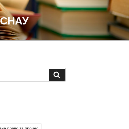
 СНАУ
Шукати
вне право та процес