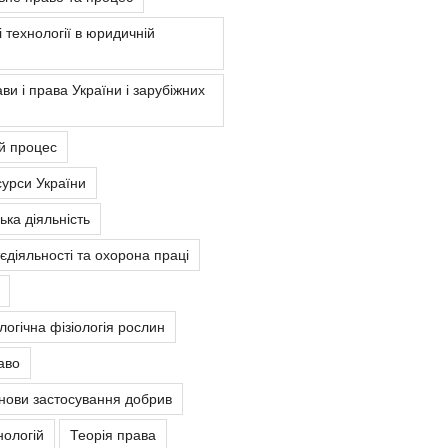
 технології в юридичній
ви і права України і зарубіжних
й процес
урси України
ка діяльність
єдіяльності та охорона праці
ологічна фізіологія рослин
аво
снови застосування добрив
нологій
Теорія права