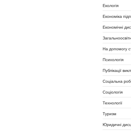
Екологія
Економіка під
Економічні ди
Загальноосвітн
На допомогу с
Психологія
Публікації вик
Соціальна роб
Соціологія
Технології
Туризм
Юридичні дисц