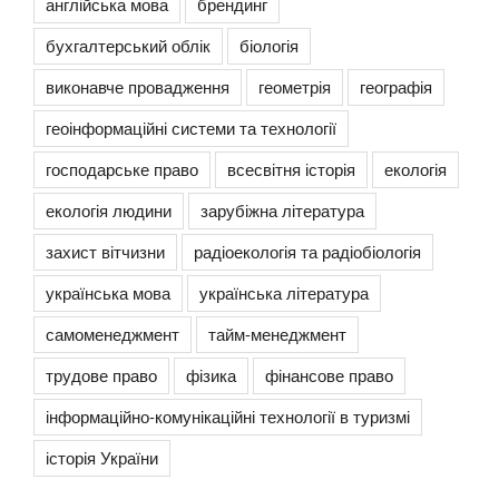
англійська мова
брендинг
бухгалтерський облік
біологія
виконавче провадження
геометрія
географія
геоінформаційні системи та технології
господарське право
всесвітня історія
екологія
екологія людини
зарубіжна література
захист вітчизни
радіоекологія та радіобіологія
українська мова
українська література
самоменеджмент
тайм-менеджмент
трудове право
фізика
фінансове право
інформаційно-комунікаційні технології в туризмі
історія України