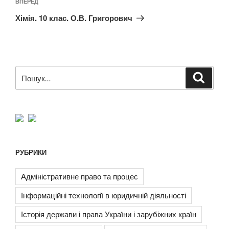
Наступний
ВПЕРЕД
запис
Хімія. 10 клас. О.В. Григорович
Пошук
Шукат
за
запитом:
РУБРИКИ
Адміністративне право та процес
Інформаційні технології в юридичній діяльності
Історія держави і права України і зарубіжних країн