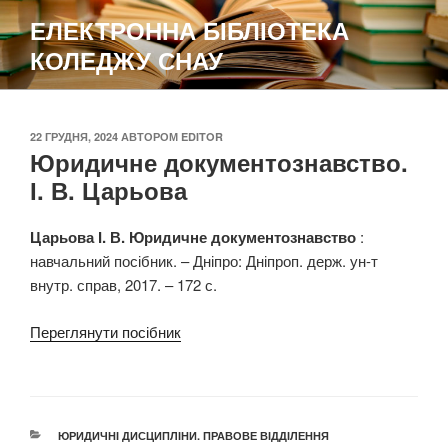
Перейти
ЕЛЕКТРОННА БІБЛІОТЕКА
до
КОЛЕДЖУ СНАУ
вмісту
ОПУБЛІКОВАНО
22 ГРУДНЯ, 2024
АВТОРОМ
EDITOR
Юридичне документознавство.
І. В. Царьова
Царьова І. В. Юридичне документознавство
:
навчальний посібник. – Дніпро: Дніпроп. держ. ун-т
внутр. справ, 2017. – 172 с.
Переглянути посібник
КАТЕГОРІЇ
ЮРИДИЧНІ ДИСЦИПЛІНИ. ПРАВОВЕ ВІДДІЛЕННЯ