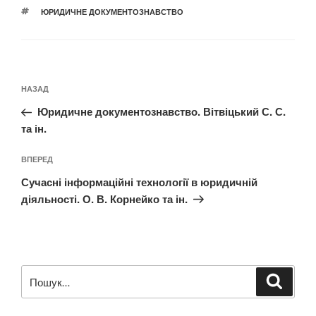
ПОЗНАЧКИ
ЮРИДИЧНЕ ДОКУМЕНТОЗНАВСТВО
Навігація
Попередній
НАЗАД
записів
запис:
Юридичне документознавство. Вітвіцький С. С.
та ін.
Наступний
ВПЕРЕД
запис
Сучасні інформаційні технології в юридичній
діяльності. О. В. Корнейко та ін.
Пошук
Шукат
за
запитом: