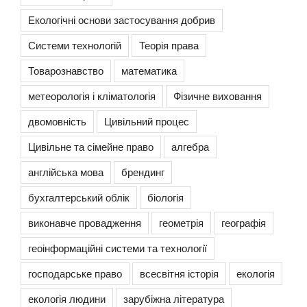
Екологічні основи застосування добрив
Системи технологій
Теорія права
Товарознавство
математика
метеорологія і кліматологія
Фізичне виховання
двомовність
Цивільний процес
Цивільне та сімейне право
алгебра
англійська мова
брендинг
бухгалтерський облік
біологія
виконавче провадження
геометрія
географія
геоінформаційні системи та технології
господарське право
всесвітня історія
екологія
екологія людини
зарубіжна література