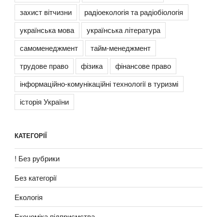
захист вітчизни
радіоекологія та радіобіологія
українська мова
українська література
самоменеджмент
тайм-менеджмент
трудове право
фізика
фінансове право
інформаційно-комунікаційні технології в туризмі
історія України
КАТЕГОРІЇ
! Без рубрики
Без категорії
Екологія
Економіка підприємства