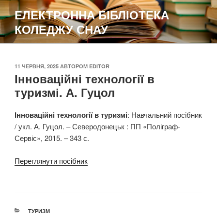
Перейти
ЕЛЕКТРОННА БІБЛІОТЕКА
до
КОЛЕДЖУ СНАУ
вмісту
ОПУБЛІКОВАНО
11 ЧЕРВНЯ, 2025
АВТОРОМ
EDITOR
Інноваційні технології в
туризмі. А. Гуцол
Інноваційні технології в туризмі
: Навчальний посібник
/ укл. А. Гуцол. – Северодонецьк : ПП «Поліграф-
Сервіс», 2015. – 343 с.
Переглянути посібник
КАТЕГОРІЇ
ТУРИЗМ