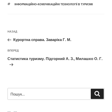
ПОЗНАЧКИ
ІНФОРМАЦІЙНО-КОМУНІКАЦІЙНІ ТЕХНОЛОГІЇ В ТУРИЗМІ
Навігація
Попередній
НАЗАД
записів
запис:
Курортна справа. Заваріка Г. М.
Наступний
ВПЕРЕД
запис
Статистика туризму. Підгорний А. З., Милашко О. Г.
Пошук
Шукат
за
запитом: