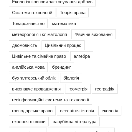
Екологічні основи застосування добрив
Системи технологій
Теорія права
Товарознавство
математика
метеорологія і кліматологія
Фізичне виховання
двомовність
Цивільний процес
Цивільне та сімейне право
алгебра
англійська мова
брендинг
бухгалтерський облік
біологія
виконавче провадження
геометрія
географія
геоінформаційні системи та технології
господарське право
всесвітня історія
екологія
екологія людини
зарубіжна література