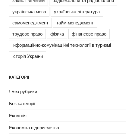
захист вітчизни
радіоекологія та радіобіологія
українська мова
українська література
самоменеджмент
тайм-менеджмент
трудове право
фізика
фінансове право
інформаційно-комунікаційні технології в туризмі
історія України
КАТЕГОРІЇ
! Без рубрики
Без категорії
Екологія
Економіка підприємства