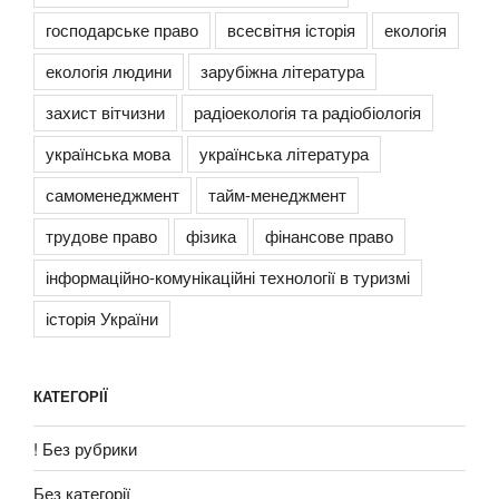
господарське право
всесвітня історія
екологія
екологія людини
зарубіжна література
захист вітчизни
радіоекологія та радіобіологія
українська мова
українська література
самоменеджмент
тайм-менеджмент
трудове право
фізика
фінансове право
інформаційно-комунікаційні технології в туризмі
історія України
КАТЕГОРІЇ
! Без рубрики
Без категорії