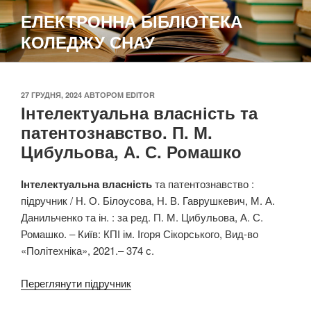
Перейти
ЕЛЕКТРОННА БІБЛІОТЕКА
до
КОЛЕДЖУ СНАУ
вмісту
ОПУБЛІКОВАНО
27 ГРУДНЯ, 2024
АВТОРОМ
EDITOR
Інтелектуальна власність та
патентознавство. П. М.
Цибульова, А. С. Ромашко
Інтелектуальна власність
та патентознавство :
підручник / Н. О. Білоусова, Н. В. Гаврушкевич, М. А.
Данильченко та ін. : за ред. П. М. Цибульова, А. С.
Ромашко. ‒ Київ: КПІ ім. Ігоря Сікорського, Вид-во
«Політехніка», 2021.‒ 374 с.
Переглянути підручник