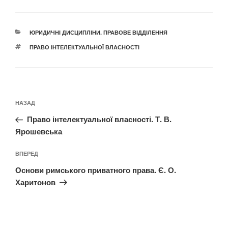
КАТЕГОРІЇ
ЮРИДИЧНІ ДИСЦИПЛІНИ. ПРАВОВЕ ВІДДІЛЕННЯ
ПОЗНАЧКИ
ПРАВО ІНТЕЛЕКТУАЛЬНОЇ ВЛАСНОСТІ
Навігація
Попередній
НАЗАД
записів
запис:
Право інтелектуальної власності. Т. В.
Ярошевська
Наступний
ВПЕРЕД
запис
Основи римського приватного права. Є. О.
Харитонов