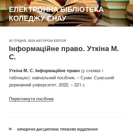
Перейти
ЕЛЕКТРОННА БІБЛІОТЕКА
до
КОЛЕДЖУ СНАУ
вмісту
ОПУБЛІКОВАНО
30 ГРУДНЯ, 2024
АВТОРОМ
EDITOR
Інформаційне право. Уткіна М.
С.
Уткіна М. С. Інформаційне право
(у схемах і
таблицях): навчальний посібник. – Суми: Сумський
державний університет, 2022. – 221 с.
Переглянути посібник
КАТЕГОРІЇ
ЮРИДИЧНІ ДИСЦИПЛІНИ. ПРАВОВЕ ВІДДІЛЕННЯ