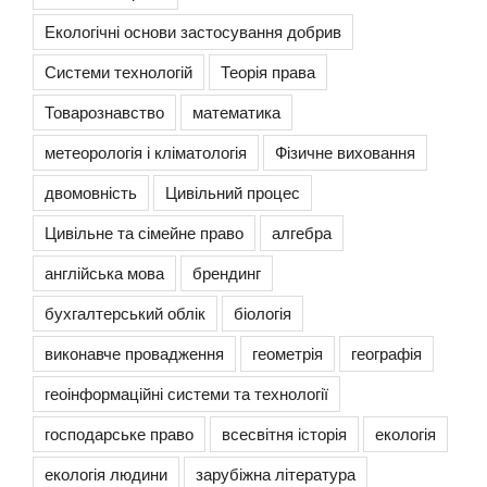
Екологічні основи застосування добрив
Системи технологій
Теорія права
Товарознавство
математика
метеорологія і кліматологія
Фізичне виховання
двомовність
Цивільний процес
Цивільне та сімейне право
алгебра
англійська мова
брендинг
бухгалтерський облік
біологія
виконавче провадження
геометрія
географія
геоінформаційні системи та технології
господарське право
всесвітня історія
екологія
екологія людини
зарубіжна література