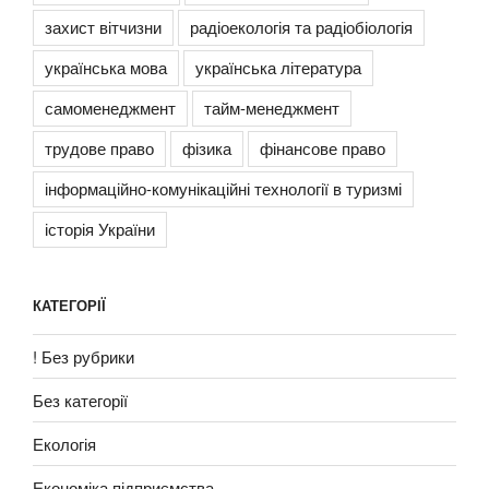
захист вітчизни
радіоекологія та радіобіологія
українська мова
українська література
самоменеджмент
тайм-менеджмент
трудове право
фізика
фінансове право
інформаційно-комунікаційні технології в туризмі
історія України
КАТЕГОРІЇ
! Без рубрики
Без категорії
Екологія
Економіка підприємства