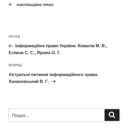
ПОЗНАЧКИ
ІНФОРМАЦІЙНЕ ПРАВО
Навігація
Попередній
НАЗАД
записів
запис:
Інформаційне право України. Ковалів М. В.,
Єсімов С. С., Ярема О. Г.
Наступний
ВПЕРЕД
запис
Актуальні питання інформаційного права.
Хахановський В. Г.
Пошук
Шукат
за
запитом: