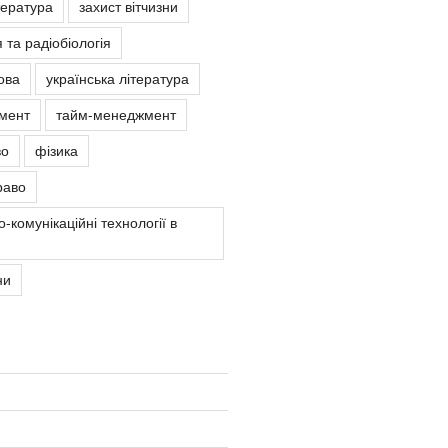
тература
захист вітчизни
 та радіобіологія
ова
українська література
мент
тайм-менеджмент
во
фізика
раво
-комунікаційні технології в
ни