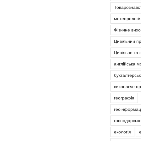
Товарознавс
метеорологія
Фізичне вих
Цивільний п
Цивільне та 
англійська м
бухгалтерськ
виконавче п
географія
геоінформаці
господарськ
екологія