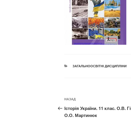
КАТЕГОРІЇ
ЗАГАЛЬНООСВІТНІ ДИСЦИПЛІНИ
Навігація
Попередній
НАЗАД
записів
запис:
Історія України. 11 клас. О.В. Г
О.О. Мартинюк