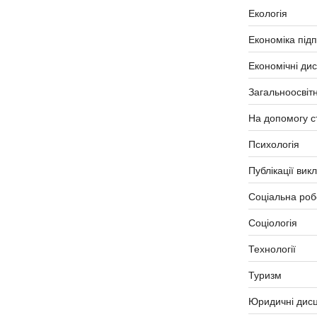
Екологія
Економіка під
Економічні ди
Загальноосвітн
На допомогу с
Психологія
Публікації вик
Соціальна роб
Соціологія
Технології
Туризм
Юридичні дисц