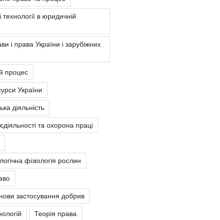
 технології в юридичній
ви і права України і зарубіжних
й процес
урси України
ка діяльність
єдіяльності та охорона праці
ологічна фізіологія рослин
аво
снови застосування добрив
нологій
Теорія права