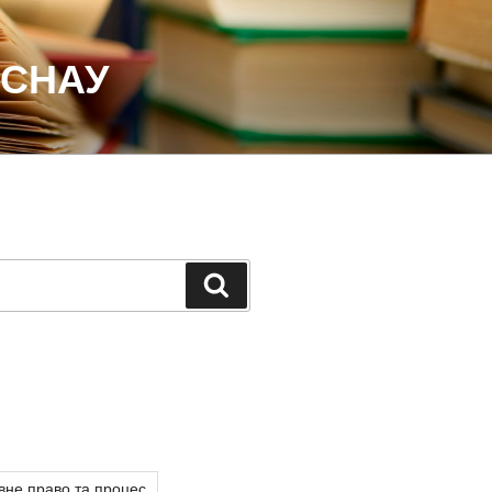
 СНАУ
Шукати
вне право та процес