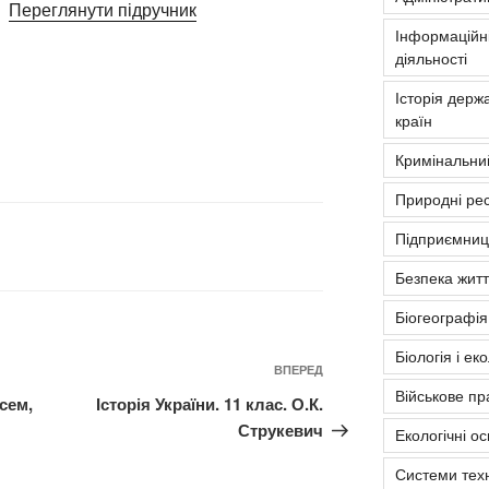
Переглянути підручник
Інформаційні
діяльності
Історія держа
країн
Кримінальни
Природні рес
Підприємниць
Безпека житт
Біогеографія
Біологія і ек
Наступний
ВПЕРЕД
Військове пр
запис
ісем,
Історія України. 11 клас. О.К.
Струкевич
Екологічні о
Системи тех