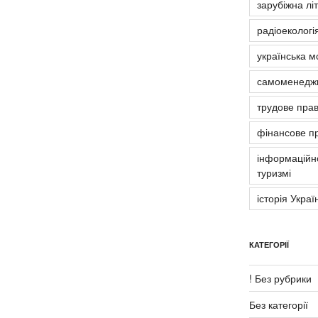
зарубіжна лі
радіоекологія
українська м
самоменедж
трудове пра
фінансове п
інформаційно
туризмі
історія Украї
КАТЕГОРІЇ
! Без рубрики
Без категорії