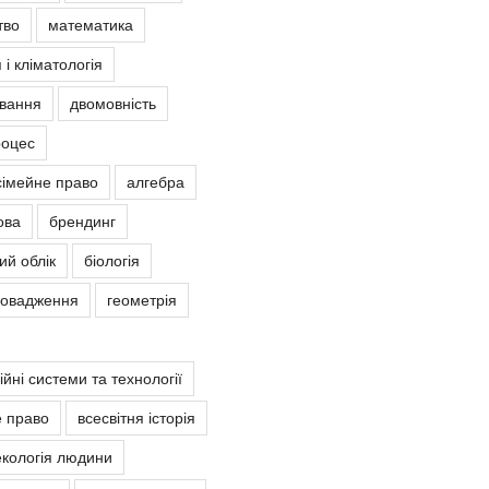
тво
математика
 і кліматологія
овання
двомовність
роцес
сімейне право
алгебра
ова
брендинг
ий облік
біологія
ровадження
геометрія
йні системи та технології
е право
всесвітня історія
екологія людини