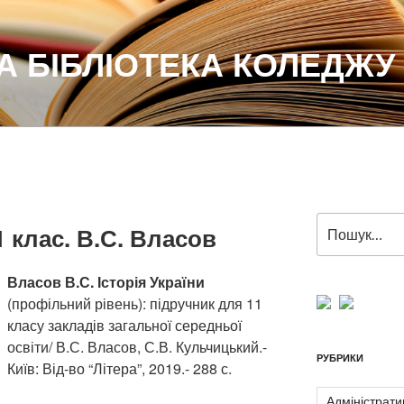
 БІБЛІОТЕКА КОЛЕДЖУ
Пошук
1 клас. В.С. Власов
за
запитом:
Власов В.С. Історія України
(профільний рівень): підручник для 11
класу закладів загальної середньої
освіти/ В.С. Власов, С.В. Кульчицький.-
РУБРИКИ
Київ: Від-во “Літера”, 2019.- 288 с.
Адміністрати