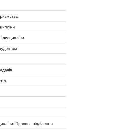
приємства
сципліни
і дисципліни
тудентам
ладачів
ота
ипліни. Правове відділення