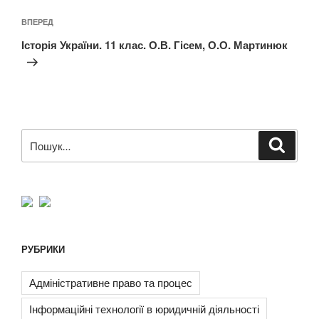
Наступний
ВПЕРЕД
запис
Історія України. 11 клас. О.В. Гісем, О.О. Мартинюк
Пошук
Шукат
за
запитом:
РУБРИКИ
Адміністративне право та процес
Інформаційні технології в юридичній діяльності