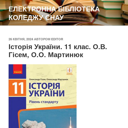
Перейти
ЕЛЕКТРОННА БІБЛІОТЕКА
до
КОЛЕДЖУ СНАУ
вмісту
ОПУБЛІКОВАНО
26 КВІТНЯ, 2024
АВТОРОМ
EDITOR
Історія України. 11 клас. О.В.
Гісем, О.О. Мартинюк