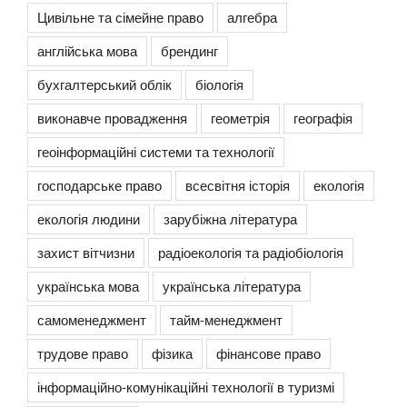
Цивільне та сімейне право
алгебра
англійська мова
брендинг
бухгалтерський облік
біологія
виконавче провадження
геометрія
географія
геоінформаційні системи та технології
господарське право
всесвітня історія
екологія
екологія людини
зарубіжна література
захист вітчизни
радіоекологія та радіобіологія
українська мова
українська література
самоменеджмент
тайм-менеджмент
трудове право
фізика
фінансове право
інформаційно-комунікаційні технології в туризмі