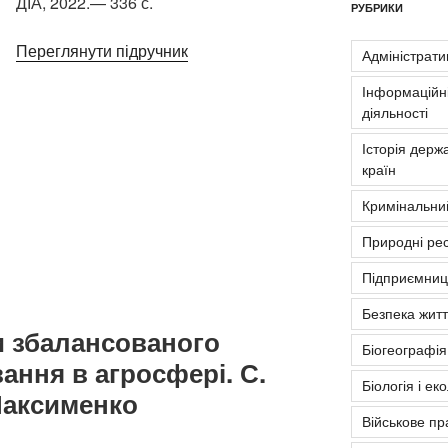
ДІА, 2022.— 336 с.
РУБРИКИ
Переглянути підручник
Адміністрати
Інформаційні
діяльності
Історія держа
країн
Кримінальни
Природні рес
Підприємниць
Безпека житт
и збалансованого
Біогеографія
ння в агросфері. С.
Біологія і ек
 Максименко
Військове пр