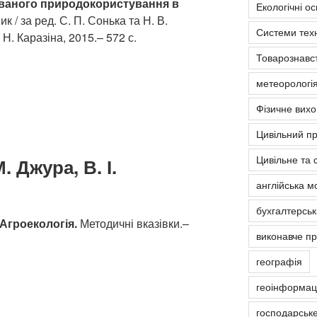
ованого природокористування в
Екологічні о
к / за ред. С. П. Сонька та Н. В.
Системи тех
 Н. Каразіна, 2015.– 572 с.
Товарознавс
метеорологія
Фізичне вих
Цивільний п
Цивільне та 
. Джура, В. І.
англійська м
бухгалтерськ
 Агроекологія.
Методичні вказівки.–
виконавче п
географія
геоінформаці
господарськ