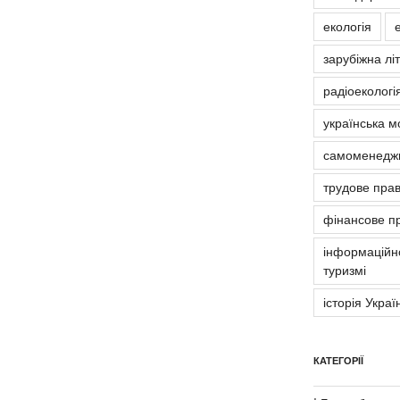
екологія
зарубіжна лі
радіоекологія
українська м
самоменедж
трудове пра
фінансове п
інформаційно
туризмі
історія Украї
КАТЕГОРІЇ