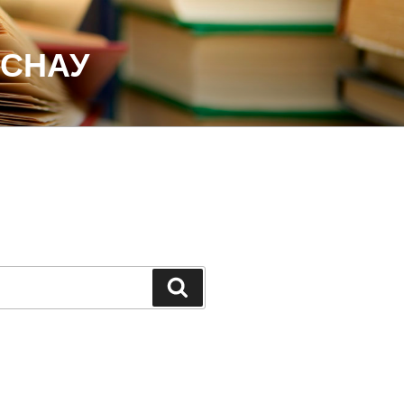
 СНАУ
Шукати