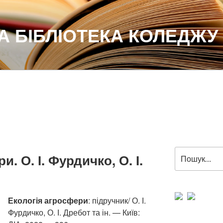
 БІБЛІОТЕКА КОЛЕДЖУ
Пошук
. О. І. Фурдичко, О. І.
за
запитом:
Екологія агросфери
: підручник/ О. І.
Фурдичко, О. І. Дребот та ін. — Київ: