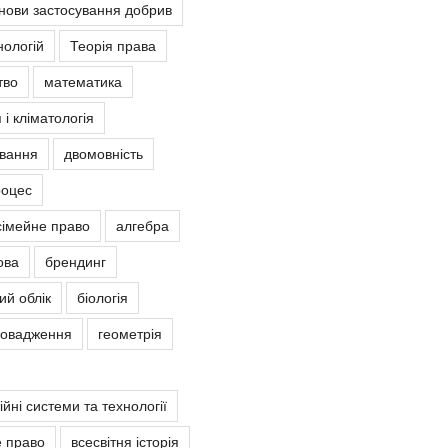
снови застосування добрив
нологій
Теорія права
тво
математика
 і кліматологія
овання
двомовність
роцес
сімейне право
алгебра
ова
брендинг
ий облік
біологія
ровадження
геометрія
йні системи та технології
е право
всесвітня історія