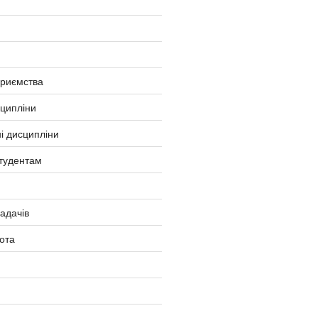
приємства
сципліни
і дисципліни
тудентам
ладачів
ота