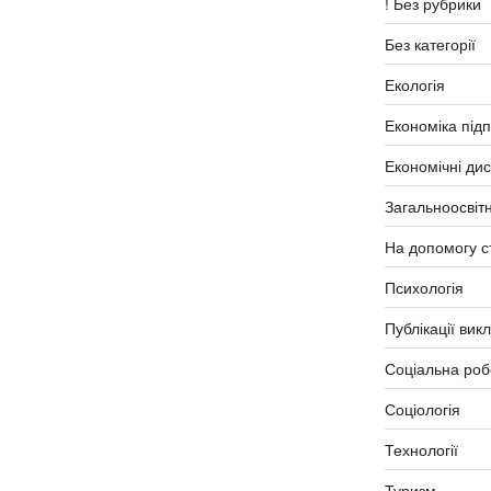
! Без рубрики
Без категорії
Екологія
Економіка під
Економічні ди
Загальноосвітн
На допомогу с
Психологія
Публікації вик
Соціальна роб
Соціологія
Технології
Туризм