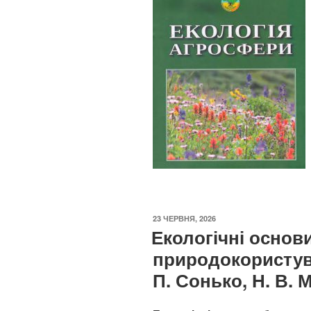
ОПУБЛІКОВАНО
23 ЧЕРВНЯ, 2026
Екологічні основ
природокористува
П. Сонько, Н. В.