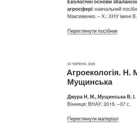
Екологічні основи збаланс
агросфері
: навчальний посібни
Максименко. – Х.: ХНУ імені В.
Переглянути посібник
ОПУБЛІКОВАНО
23 ЧЕРВНЯ, 2026
Агроекологія. Н. М
Мущинська
Джура Н. М., Мущинська В. І.
Вінниця: ВНАУ, 2015. –37 с.
Переглянути матеріал