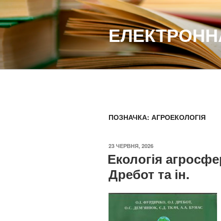
Перейти
до
ЕЛЕКТРОННА
вмісту
ПОЗНАЧКА:
АГРОЕКОЛОГІЯ
ОПУБЛІКОВАНО
23 ЧЕРВНЯ, 2026
Екологія агросфери
Дребот та ін.