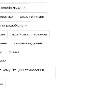
екологія людини
тература
захист вітчизни
 та радіобіологія
ова
українська література
мент
тайм-менеджмент
во
фізика
раво
-комунікаційні технології в
ни