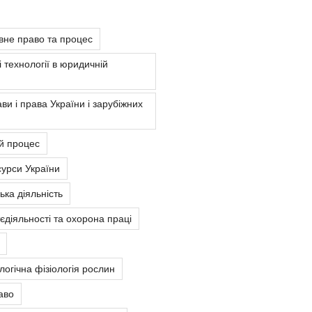
вне право та процес
 технології в юридичній
ви і права України і зарубіжних
й процес
урси України
ка діяльність
єдіяльності та охорона праці
ологічна фізіологія рослин
аво