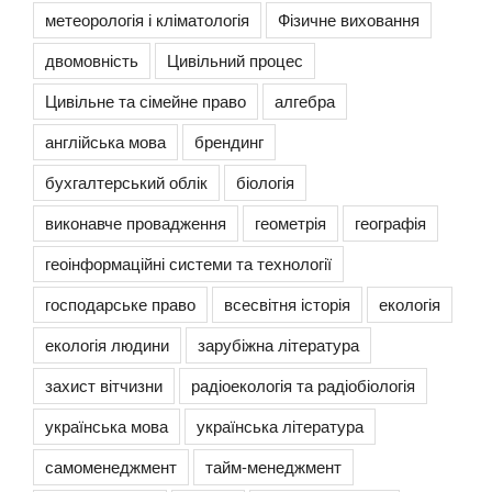
метеорологія і кліматологія
Фізичне виховання
двомовність
Цивільний процес
Цивільне та сімейне право
алгебра
англійська мова
брендинг
бухгалтерський облік
біологія
виконавче провадження
геометрія
географія
геоінформаційні системи та технології
господарське право
всесвітня історія
екологія
екологія людини
зарубіжна література
захист вітчизни
радіоекологія та радіобіологія
українська мова
українська література
самоменеджмент
тайм-менеджмент