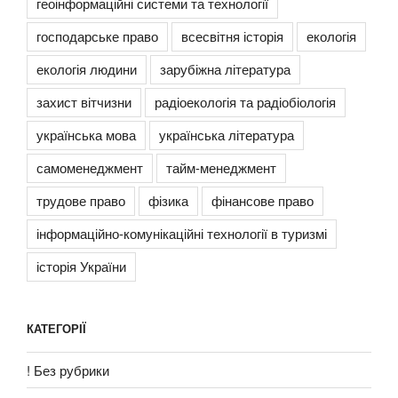
геоінформаційні системи та технології
господарське право
всесвітня історія
екологія
екологія людини
зарубіжна література
захист вітчизни
радіоекологія та радіобіологія
українська мова
українська література
самоменеджмент
тайм-менеджмент
трудове право
фізика
фінансове право
інформаційно-комунікаційні технології в туризмі
історія України
КАТЕГОРІЇ
! Без рубрики