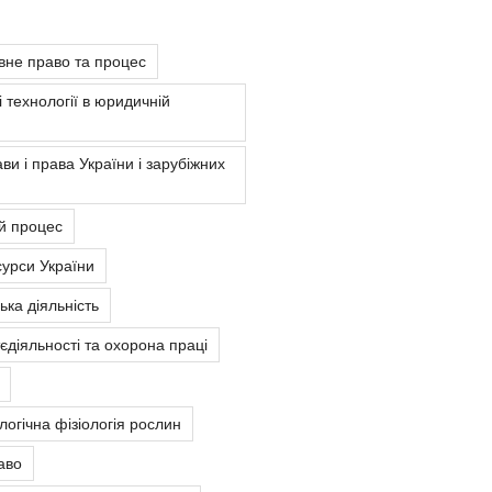
вне право та процес
 технології в юридичній
ви і права України і зарубіжних
й процес
урси України
ка діяльність
єдіяльності та охорона праці
ологічна фізіологія рослин
аво