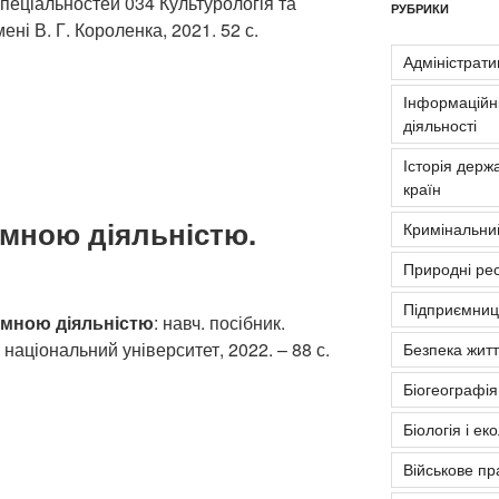
спеціальностей 034 Культурологія та
РУБРИКИ
ні В. Г. Короленка, 2021. 52 с.
Адміністрати
Інформаційні
діяльності
Історія держа
країн
мною діяльністю.
Кримінальни
Природні рес
Підприємниць
амною діяльністю
: навч. посібник.
національний університет, 2022. – 88 с.
Безпека житт
Біогеографія
Біологія і ек
Військове пр