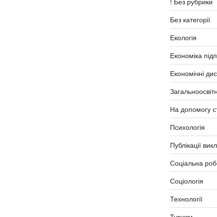
! Без рубрики
Без категорії
Екологія
Економіка під
Економічні ди
Загальноосвітн
На допомогу с
Психологія
Публікації вик
Соціальна роб
Соціологія
Технології
Туризм