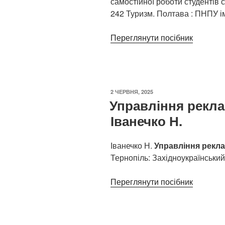
самостійної роботи студентів 
242 Туризм. Полтава : ПНПУ іме
Переглянути посібник
ОПУБЛІКОВАНО
2 ЧЕРВНЯ, 2025
Управління рекла
Іванечко Н.
Іванечко Н.
Управління рекл
Тернопіль: Західноукраїнський 
Переглянути посібник