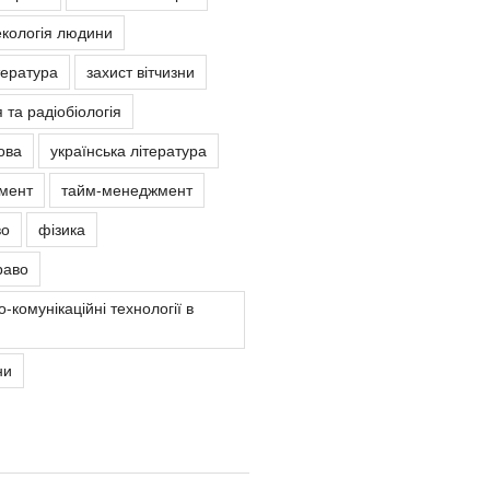
екологія людини
тература
захист вітчизни
 та радіобіологія
ова
українська література
мент
тайм-менеджмент
во
фізика
раво
-комунікаційні технології в
ни