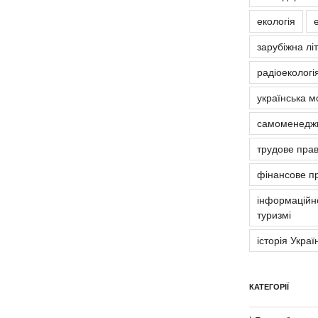
екологія
зарубіжна лі
радіоекологія
українська м
самоменедж
трудове пра
фінансове п
інформаційно
туризмі
історія Украї
КАТЕГОРІЇ