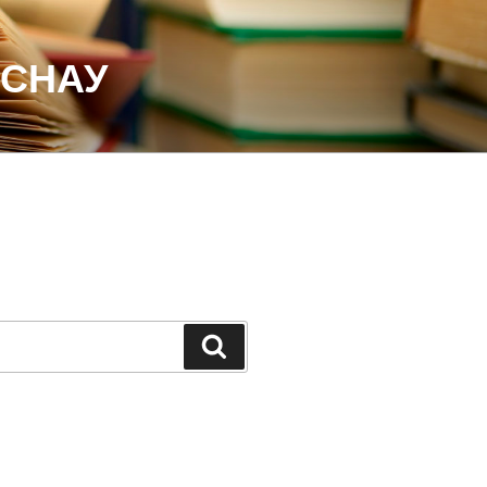
 СНАУ
Шукати