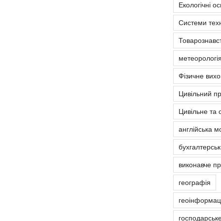
Екологічні о
Системи тех
Товарознавс
метеорологія
Фізичне вих
Цивільний п
Цивільне та 
англійська м
бухгалтерськ
виконавче п
географія
геоінформаці
господарськ