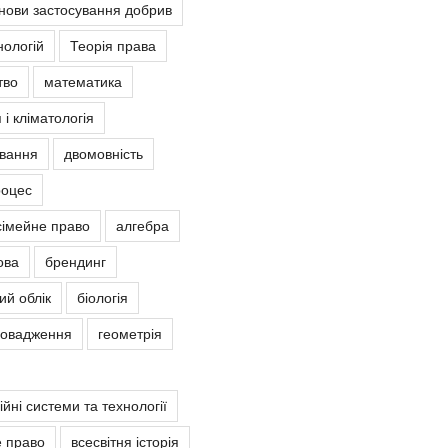
снови застосування добрив
нологій
Теорія права
тво
математика
 і кліматологія
овання
двомовність
роцес
сімейне право
алгебра
ова
брендинг
ий облік
біологія
ровадження
геометрія
йні системи та технології
е право
всесвітня історія