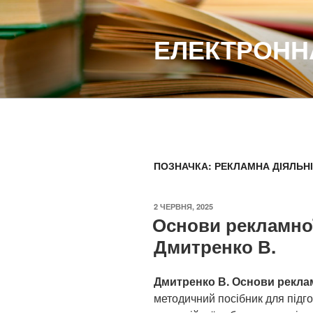
Перейти
до
ЕЛЕКТРОННА
вмісту
ПОЗНАЧКА:
РЕКЛАМНА ДІЯЛЬН
ОПУБЛІКОВАНО
2 ЧЕРВНЯ, 2025
Основи рекламної
Дмитренко В.
Дмитренко В. Основи реклам
методичний посібник для підго