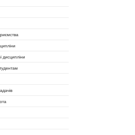
приємства
сципліни
і дисципліни
тудентам
ладачів
ота