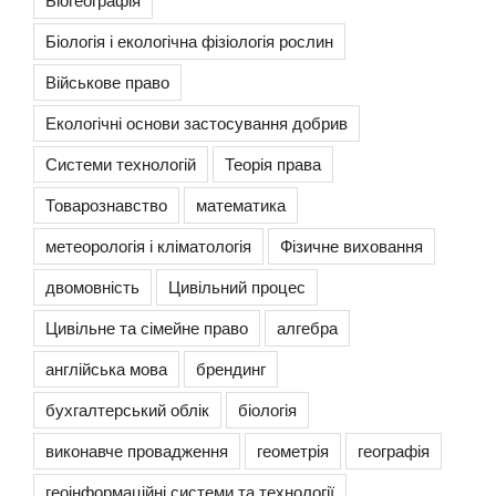
Біологія і екологічна фізіологія рослин
Військове право
Екологічні основи застосування добрив
Системи технологій
Теорія права
Товарознавство
математика
метеорологія і кліматологія
Фізичне виховання
двомовність
Цивільний процес
Цивільне та сімейне право
алгебра
англійська мова
брендинг
бухгалтерський облік
біологія
виконавче провадження
геометрія
географія
геоінформаційні системи та технології