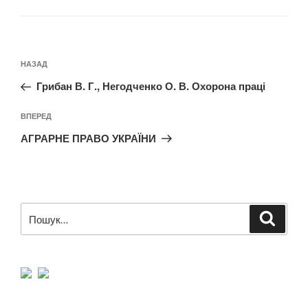
Навігація
Попередній
НАЗАД
записів
запис:
Грибан В. Г., Негодченко О. В. Охорона праці
Наступний
ВПЕРЕД
запис
АГРАРНЕ ПРАВО УКРАЇНИ
Пошук
Шукат
за
запитом: