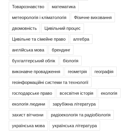
Товарознавство
математика
метеорологія і кліматологія
Фізичне виховання
двомовність
Цивільний процес
Цивільне та сімейне право
алгебра
англійська мова
брендинг
бухгалтерський облік
біологія
виконавче провадження
геометрія
географія
геоінформаційні системи та технології
господарське право
всесвітня історія
екологія
екологія людини
зарубіжна література
захист вітчизни
радіоекологія та радіобіологія
українська мова
українська література