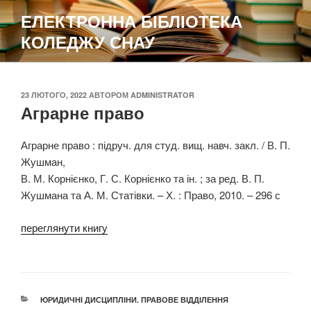
Перейти
ЕЛЕКТРОННА БІБЛІОТЕКА
до
КОЛЕДЖУ СНАУ
вмісту
ОПУБЛІКОВАНО
23 ЛЮТОГО, 2022
АВТОРОМ
ADMINISTRATOR
Аграрне право
Аграрне право : підруч. для студ. вищ. навч. закл. / В. П.
Жушман,
В. М. Корнієнко, Г. С. Корнієнко та ін. ; за ред. В. П.
Жушмана та А. М. Статівки. – Х. : Право, 2010. – 296 с
переглянути книгу
КАТЕГОРІЇ
ЮРИДИЧНІ ДИСЦИПЛІНИ. ПРАВОВЕ ВІДДІЛЕННЯ