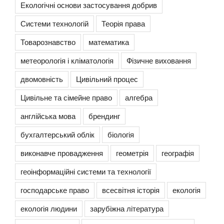
Екологічні основи застосування добрив
Системи технологій
Теорія права
Товарознавство
математика
метеорологія і кліматологія
Фізичне виховання
двомовність
Цивільний процес
Цивільне та сімейне право
алгебра
англійська мова
брендинг
бухгалтерський облік
біологія
виконавче провадження
геометрія
географія
геоінформаційні системи та технології
господарське право
всесвітня історія
екологія
екологія людини
зарубіжна література