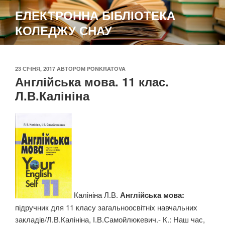
Перейти
ЕЛЕКТРОННА БІБЛІОТЕКА
до
КОЛЕДЖУ СНАУ
вмісту
ОПУБЛІКОВАНО
23 СІЧНЯ, 2017
АВТОРОМ
PONKRATOVA
Англійська мова. 11 клас.
Л.В.Калініна
Калініна Л.В.
Англійська мова:
підручник для 11 класу загальноосвітніх навчальних
закладів/Л.В.Калініна, І.В.Самойлюкевич.- К.: Наш час,