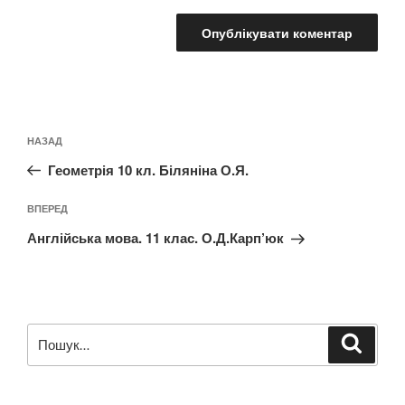
Навігація
Попередній
НАЗАД
записів
запис:
Геометрія 10 кл. Біляніна О.Я.
Наступний
ВПЕРЕД
запис
Англійська мова. 11 клас. О.Д.Карп’юк
Пошук
Шукат
за
запитом: