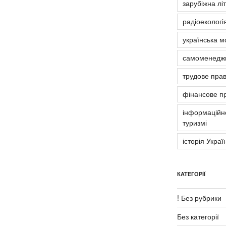
зарубіжна лі
радіоекологія
українська м
самоменедж
трудове пра
фінансове п
інформаційно
туризмі
історія Украї
КАТЕГОРІЇ
! Без рубрики
Без категорії