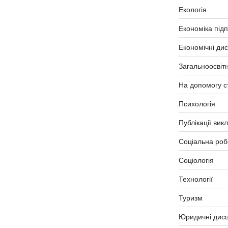
Екологія
Економіка під
Економічні ди
Загальноосвітн
На допомогу с
Психологія
Публікації вик
Соціальна роб
Соціологія
Технології
Туризм
Юридичні дисц