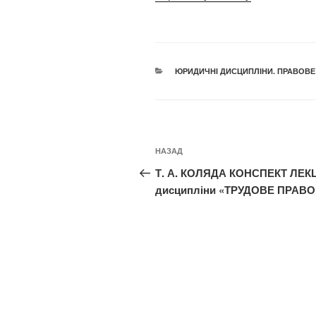
КАТЕГОРІЇ
ЮРИДИЧНІ ДИСЦИПЛІНИ. ПРАВОВЕ
Навігація
Попередній
НАЗАД
записів
запис:
Т. А. КОЛЯДА КОНСПЕКТ ЛЕКЦ
дисципліни «ТРУДОВЕ ПРАВО