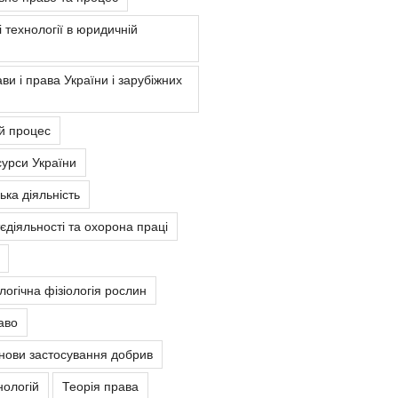
 технології в юридичній
ви і права України і зарубіжних
й процес
урси України
ка діяльність
єдіяльності та охорона праці
ологічна фізіологія рослин
аво
снови застосування добрив
нологій
Теорія права