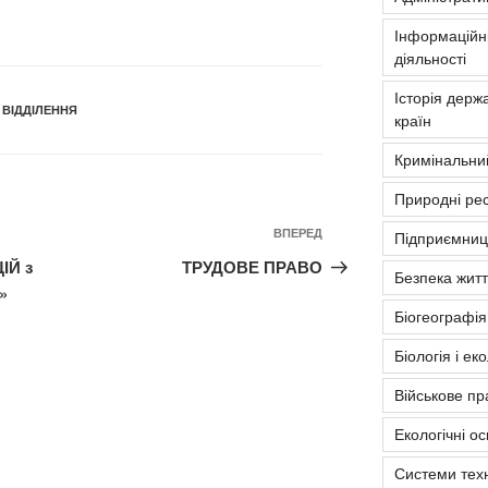
Інформаційні
діяльності
Історія держа
 ВІДДІЛЕННЯ
країн
Кримінальни
Природні рес
Наступний
ВПЕРЕД
Підприємниць
запис
ІЙ з
ТРУДОВЕ ПРАВО
Безпека житт
»
Біогеографія
Біологія і ек
Військове пр
Екологічні о
Системи тех