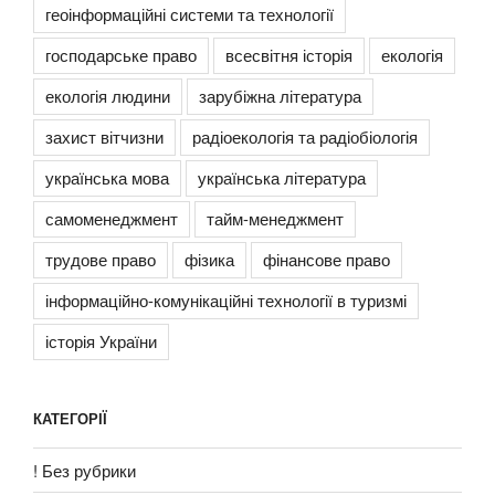
геоінформаційні системи та технології
господарське право
всесвітня історія
екологія
екологія людини
зарубіжна література
захист вітчизни
радіоекологія та радіобіологія
українська мова
українська література
самоменеджмент
тайм-менеджмент
трудове право
фізика
фінансове право
інформаційно-комунікаційні технології в туризмі
історія України
КАТЕГОРІЇ
! Без рубрики