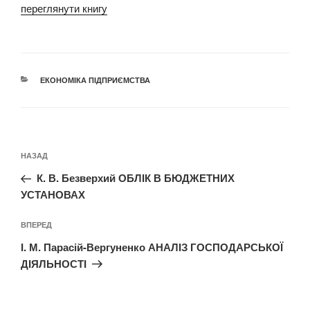
переглянути книгу
КАТЕГОРІЇ
ЕКОНОМІКА ПІДПРИЄМСТВА
Навігація
Попередній
НАЗАД
записів
запис:
К. В. Безверхий ОБЛІК В БЮДЖЕТНИХ
УСТАНОВАХ
Наступний
ВПЕРЕД
запис
І. М. Парасій-Вергуненко АНАЛІЗ ГОСПОДАРСЬКОЇ
ДІЯЛЬНОСТІ