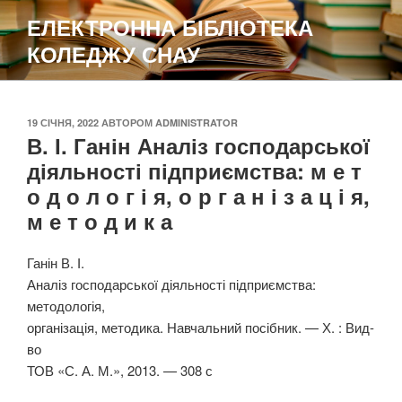
Перейти
ЕЛЕКТРОННА БІБЛІОТЕКА
до
КОЛЕДЖУ СНАУ
вмісту
ОПУБЛІКОВАНО
19 СІЧНЯ, 2022
АВТОРОМ
ADMINISTRATOR
В. І. Ганін Аналіз господарської
діяльності підприємства: м е т
о д о л о г і я, о р г а н і з а ц і я,
м е т о д и к а
Ганін В. І.
Аналіз господарської діяльності підприємства:
методологія,
організація, методика. Навчальний посібник. — Х. : Вид-
во
ТОВ «С. А. М.», 2013. — 308 с