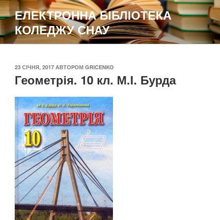
Перейти
ЕЛЕКТРОННА БІБЛІОТЕКА
до
КОЛЕДЖУ СНАУ
вмісту
ОПУБЛІКОВАНО
23 СІЧНЯ, 2017
АВТОРОМ
GRICENKO
Геометрія. 10 кл. М.І. Бурда