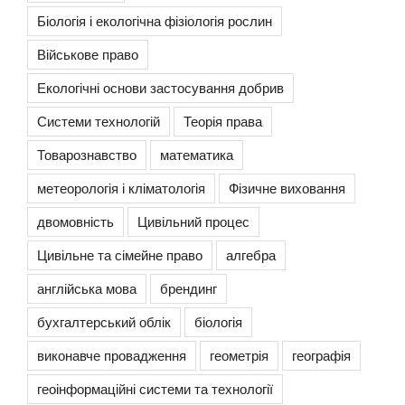
Біологія і екологічна фізіологія рослин
Військове право
Екологічні основи застосування добрив
Системи технологій
Теорія права
Товарознавство
математика
метеорологія і кліматологія
Фізичне виховання
двомовність
Цивільний процес
Цивільне та сімейне право
алгебра
англійська мова
брендинг
бухгалтерський облік
біологія
виконавче провадження
геометрія
географія
геоінформаційні системи та технології