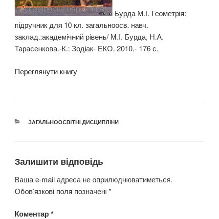
Бурда М.І. Геометрія:
підручник для 10 кл. загальноосв. навч.
заклад.:академічний рівень/ М.І. Бурда, Н.А.
Тарасенкова.-К.: Зодіак- ЕКО, 2010.- 176 с.
Переглянути книгу
КАТЕГОРІЇ
ЗАГАЛЬНООСВІТНІ ДИСЦИПЛІНИ
Залишити відповідь
Ваша e-mail адреса не оприлюднюватиметься.
Обов’язкові поля позначені
*
Коментар
*