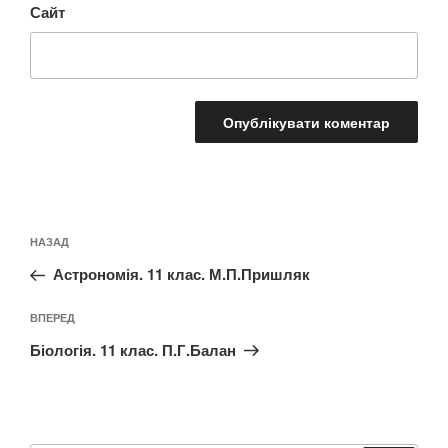
Сайт
Навігація
Попередній
НАЗАД
записів
запис:
Астрономія. 11 клас. М.П.Пришляк
Наступний
ВПЕРЕД
запис
Біологія. 11 клас. П.Г.Балан