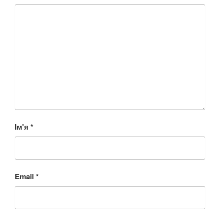
Ім'я
*
Email
*