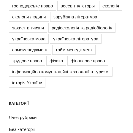
господарське право
всесвітня історія
екологія
екологія людини
зарубіжна література
захист вітчизни
радіоекологія та радіобіологія
українська мова
українська література
самоменеджмент
тайм-менеджмент
трудове право
фізика
фінансове право
інформаційно-комунікаційні технології в туризмі
історія України
КАТЕГОРІЇ
! Без рубрики
Без категорії