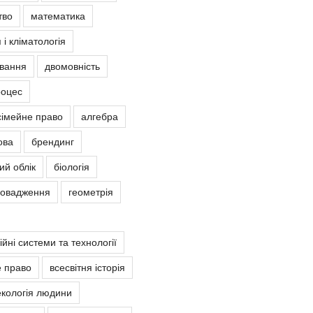
тво
математика
 і кліматологія
овання
двомовність
роцес
сімейне право
алгебра
ова
брендинг
ий облік
біологія
ровадження
геометрія
йні системи та технології
е право
всесвітня історія
екологія людини