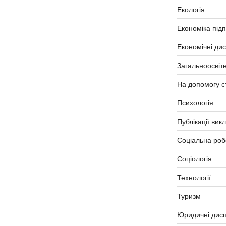
Екологія
Економіка під
Економічні ди
Загальноосвітн
На допомогу с
Психологія
Публікації вик
Соціальна роб
Соціологія
Технології
Туризм
Юридичні дисц