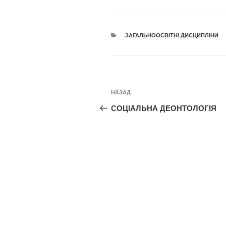
КАТЕГОРІЇ
ЗАГАЛЬНООСВІТНІ ДИСЦИПЛІНИ
Навігація
Попередній
НАЗАД
записів
запис:
СОЦІАЛЬНА ДЕОНТОЛОГІЯ