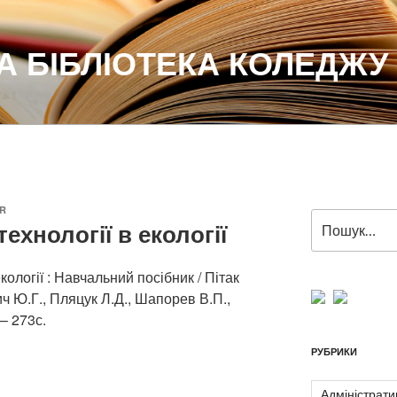
 БІБЛІОТЕКА КОЛЕДЖУ
R
Пошук
ехнології в екології
за
запитом:
кології : Навчальний посібник / Пітак
ич Ю.Г., Пляцук Л.Д., Шапорев В.П.,
.– 273с.
РУБРИКИ
Адміністрати