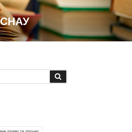
 СНАУ
Шукати
вне право та процес