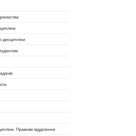
приємства
сципліни
і дисципліни
тудентам
ладачів
ота
ипліни. Правове відділення