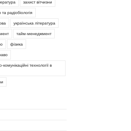
тература
захист вітчизни
 та радіобіологія
ова
українська література
мент
тайм-менеджмент
во
фізика
раво
-комунікаційні технології в
ни