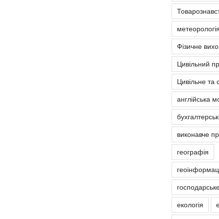
Товарознавс
метеорологія
Фізичне вих
Цивільний п
Цивільне та 
англійська м
бухгалтерськ
виконавче п
географія
геоінформаці
господарськ
екологія