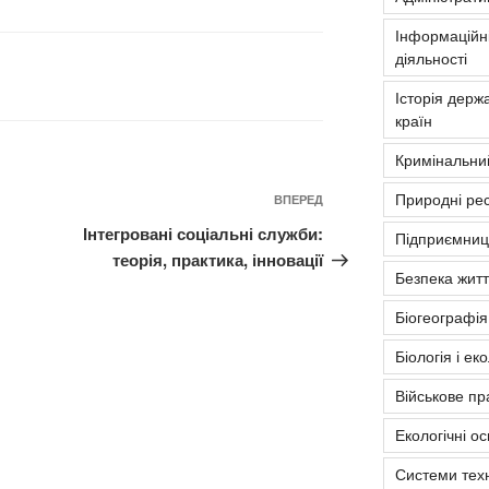
Інформаційні
діяльності
Історія держа
країн
Кримінальни
Природні рес
Наступний
ВПЕРЕД
запис
Інтегровані соціальні служби:
Підприємниць
теорія, практика, інновації
Безпека житт
Біогеографія
Біологія і ек
Військове пр
Екологічні о
Системи тех