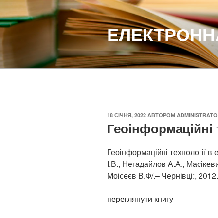
Перейти
до
ЕЛЕКТРОННА
вмісту
ОПУБЛІКОВАНО
18 СІЧНЯ, 2022
АВТОРОМ
ADMINISTRATO
Геоінформаційні т
Геоінформаційні технології в е
І.В., Негадайлов А.А., Масікев
Моісеєв В.Ф/.– Чернівці:, 2012
переглянути книгу