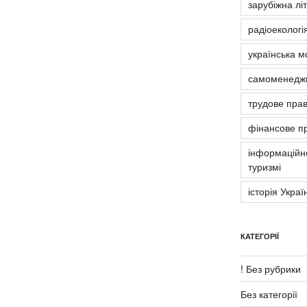
зарубіжна лі
радіоекологія
українська м
самоменедж
трудове пра
фінансове п
інформаційно
туризмі
історія Украї
КАТЕГОРІЇ
! Без рубрики
Без категорії