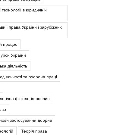
 технології в юридичній
ви і права України і зарубіжних
й процес
урси України
ка діяльність
єдіяльності та охорона праці
ологічна фізіологія рослин
аво
снови застосування добрив
нологій
Теорія права